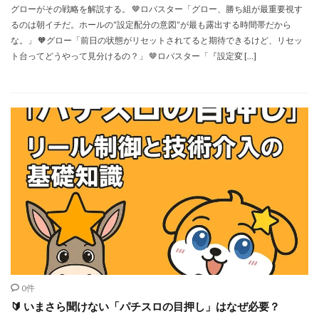
グローがその戦略を解説する。 🤎ロバスター「グロー、勝ち組が最重要視す
るのは朝イチだ。ホールの“設定配分の意図”が最も露出する時間帯だから
な。」 🧡グロー「前日の状態がリセットされてると期待できるけど、リセッ
ト台ってどうやって見分けるの？」 🤎ロバスター「『設定変 […]
0件
🔰 いまさら聞けない「パチスロの目押し」はなぜ必要？