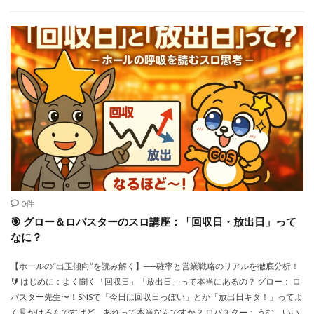
設定配分
設置コスト
設置ブラケット
設置報告
設置場所規制
設置届出
設置承認
設置期限
設置検査
設置点検
設置確認
設置許可
設置調整
設計
設計基準
許可制度
診断
試験モード
試験制度
試験基準
認定
認定制度
認定外機
認定機リスト
認定満了
認定申請
認定番号
認知バイアス
認証制度
誘導検出
誘導機構
誤操作防止
調整治具
警察庁指針
警察庁通達
財務戦略
販売業登録
責任明確化
貯メダル
0件
貯玉
貯玉再プレイ
貯玉再利用率
🎯 グロー＆ロバスターのスロ講座：「回収日・放出日」って
資源価値指数
資産価値
資産計上
なに？
資産運用代行
資金管理
資金耐久力
【ホールの“出玉傾向”を読み解く】──確率と営業戦略のリアルを徹底分析！
賞品交換率
賞品取扱所
賞球ストッパー
🔰 はじめに：よく聞く「回収日」「放出日」って本当にあるの？ グロー： ロ
賞球制御
賞球口
賞球数
賞球数制御
バスター先生〜！SNSで「今日は回収日っぽい」とか「放出日キタ！」ってよ
く見かけるんですけど、あれって本当なんですか？ ロバスター： うむ、いい