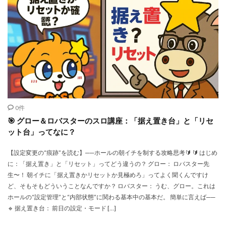
聴覚演出
職人文化
職業打ち
脳科学
自主回収制度
自主規制
自動払い出し機構
自己正当化傾向
自我枯渇
花の慶次
花満開
落下構造
藤商事
虚偽表示
虹フラッシュ
行動心理学
行動経済学
行政処分
行政協調
行政手続き
行政指導
行政指導文書
行政監査
行政監督
行政費用
表示制御
表示義務
裏モノ
裏基板
補助抽選
製造コスト
0件
🎯 グロー＆ロバスターのスロ講座：「据え置き台」と「リセ
製造業者
製造業者名
製造番号
西日本
ット台」ってなに？
西陣
見極め方
規制
規制改正
規制緩和
規則解説
視覚インターフェース
観察技術
【設定変更の“痕跡”を読む】──ホールの朝イチを制する攻略思考🔰 🔰 はじめ
に：「据え置き」と「リセット」ってどう違うの？ グロー： ロバスター先
角度設計
触覚
触覚UI
記号の美学
生〜！ 朝イチに「据え置きかリセットか見極めろ」ってよく聞くんですけ
記憶再固定化
設定1公称出率
設定モード
ど、そもそもどういうことなんですか？ ロバスター： うむ、グロー。これは
ホールの“設定管理”と“内部状態”に関わる基本中の基本だ。 簡単に言えば──
設定判別
設定変更
設定変更ランプ
設定差
🔹 据え置き台： 前日の設定・モード […]
設定推測
設定攻略
設定看破
設定示唆