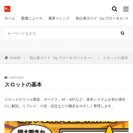
筐体技術
筐体振動
筐体構造
筐体設計
管理制度
管理者教育
管理者講習
ホーム
新着ニュース
業界トレンド
初心者ガイド（by グロー＆ロバス
管理遊技機制度
節玉
粗利
粗利構造
粗利率
粗利設定
精密制御
精密構造
精密測定
精密駆動
精度管理
素材
パチンコ
パチンコ 新台
パチンコ 人気機種
パチンコ メーカー別
パチンコ 
終了画面
終日勝負
組立工程
経営分析
HOME
初心者ガイド（by グロー＆ロバスター）
スロットの基本
経営効率
経営戦略
経営統計
経済期待値
経産省
経験知
統計
統計学
統計思考
CATEGORY
統計管理
統計解析
統計錯覚
絶縁構造
スロットの基本
絶縁設計
継続抽選
継続率
継続率81％
継続率93%
総括
締結トルク
美学
スロットのリール構造、ボーナス、AT・ARTなど、基本システムを初心者向
けに解説。リプレイ・小役・設定などの概念をやさしく整理します。
群予告
羽根モノ
羽根役物
羽根構造
羽根物
習慣化
耐久構造
耐久試験
耐振構造
耐熱設計
聴覚デザイン
聴覚心理