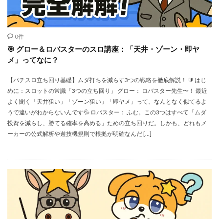
高度経済成長
高設定
高設定分析
高設定判別
高設定確信
高速RUSH
高速遊技化
鬼がかり
魔戒演出工学
黄金比
0件
🎯 グロー＆ロバスターのスロ講座：「天井・ゾーン・即ヤ
メ」ってなに？
検索
【パチスロ立ち回り基礎】ムダ打ちを減らす3つの戦略を徹底解説！ 🔰 はじ
めに：スロットの常識「3つの立ち回り」 グロー： ロバスター先生〜！ 最近
よく聞く「天井狙い」「ゾーン狙い」「即ヤメ」って、なんとなく似てるよ
うで違いがわからないんです💦 ロバスター： ふむ。この3つはすべて「ムダ
投資を減らし、勝てる確率を高める」ための立ち回りだ。しかも、どれもメ
ーカーの公式解析や遊技機規則で根拠が明確なんだ […]