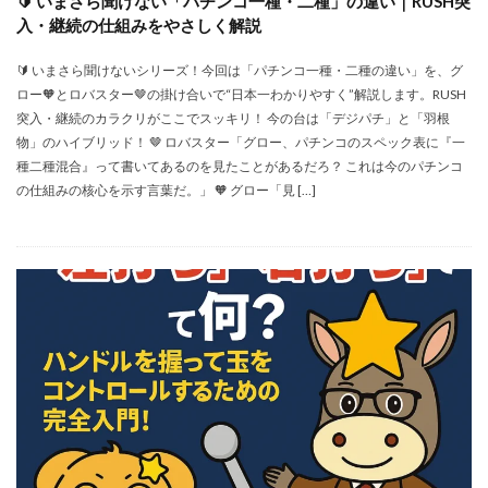
🔰 いまさら聞けない「パチンコ一種・二種」の違い｜RUSH突
入・継続の仕組みをやさしく解説
粗利率
粗利設定
精密制御
精密構造
精密測定
精密駆動
精度管理
素材
🔰 いまさら聞けないシリーズ！今回は「パチンコ一種・二種の違い」を、グ
終了画面
終日勝負
組立工程
経営分析
ロー🧡とロバスター🤎の掛け合いで“日本一わかりやすく”解説します。RUSH
突入・継続のカラクリがここでスッキリ！ 今の台は「デジパチ」と「羽根
経営効率
経営戦略
経営統計
経済期待値
物」のハイブリッド！ 🤎 ロバスター「グロー、パチンコのスペック表に『一
経産省
経験知
統計
統計学
統計思考
種二種混合』って書いてあるのを見たことがあるだろ？ これは今のパチンコ
統計管理
統計解析
統計錯覚
絶縁構造
の仕組みの核心を示す言葉だ。」 🧡 グロー「見 […]
絶縁設計
継続抽選
継続率
継続率81％
継続率93%
総括
締結トルク
美学
群予告
羽根モノ
羽根役物
羽根構造
羽根物
習慣化
耐久構造
耐久試験
耐振構造
耐熱設計
聴覚デザイン
聴覚心理
聴覚演出
職人文化
職業打ち
脳科学
自主回収制度
自主規制
自動払い出し機構
自己正当化傾向
自我枯渇
花の慶次
花満開
落下構造
藤商事
虚偽表示
虹フラッシュ