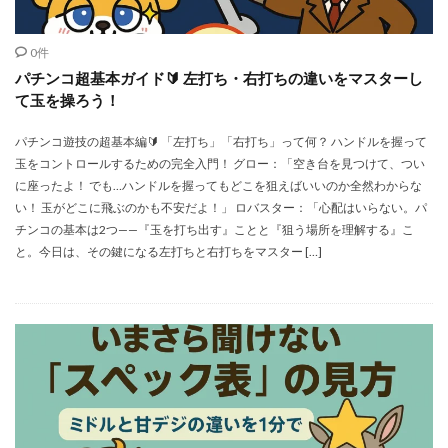
行動心理学
行動経済学
行政処分
行政協調
0件
行政手続き
行政指導
行政指導文書
行政監査
パチンコ超基本ガイド🔰 左打ち・右打ちの違いをマスターし
行政監督
行政費用
表示制御
表示義務
て玉を操ろう！
裏モノ
裏基板
補助抽選
製造コスト
パチンコ遊技の超基本編🔰 「左打ち」「右打ち」って何？ ハンドルを握って
製造業者
製造業者名
製造番号
西日本
玉をコントロールするための完全入門！ グロー：「空き台を見つけて、つい
西陣
見極め方
規制
規制改正
規制緩和
に座ったよ！ でも…ハンドルを握ってもどこを狙えばいいのか全然わからな
規則解説
視覚インターフェース
観察技術
い！ 玉がどこに飛ぶのかも不安だよ！」 ロバスター：「心配はいらない。パ
チンコの基本は2つ——『玉を打ち出す』ことと『狙う場所を理解する』こ
角度設計
触覚
触覚UI
記号の美学
と。今日は、その鍵になる左打ちと右打ちをマスター […]
記憶再固定化
設定1公称出率
設定モード
設定判別
設定変更
設定変更ランプ
設定差
設定推測
設定攻略
設定看破
設定示唆
設定配分
設置コスト
設置ブラケット
設置報告
設置場所規制
設置届出
設置承認
設置期限
設置検査
設置点検
設置確認
設置許可
設置調整
設計
設計基準