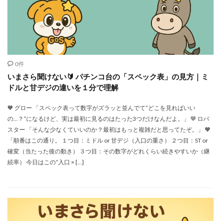
許可制度
診断
試験モード
試験制度
試験基準
認定
認定制度
認定外機
認定機リスト
認定満了
認定申請
認定番号
認知バイアス
認証制度
誘導検出
誘導機構
0件
誤操作防止
調整治具
警察庁指針
警察庁通達
いまさら聞けない🔰 パチンコ台の「スペック表」の見方｜ミ
ドルと甘デジの違いを１分で理解
財務戦略
販売業登録
責任明確化
貯メダル
貯玉
貯玉再プレイ
貯玉再利用率
🧡 グロー 「スペック表って数字がズラッと並んでて“どこを見ればいい
資源価値指数
資産価値
資産計上
の…？”になるけど、実は最初に見るのはたった3つだけなんだよ。」 🤎 ロバ
スター 「そんな少なくていいのか？最初はもっと複雑だと思ってたぞ。」 🧡
資産運用代行
資金管理
資金耐久力
「順番はこの通り。 １つ目：ミドル or 甘デジ（入口の重さ） ２つ目：ST or
賞品交換率
賞品取扱所
賞球ストッパー
確変（当たった後の動き） ３つ目：その数字がどれくらい続きやすいか（継
賞球制御
賞球口
賞球数
賞球数制御
続率） 今日はこの“入口 × […]
賞球構造
賞球減算
超韋駄天
軍団打ち
転倒防止
転落式
転落抽選
軸受
輸出
輸出許可
轟音
逆押し
透明性
通信制御
通信制御IC
通信基板
通信断
通信設計