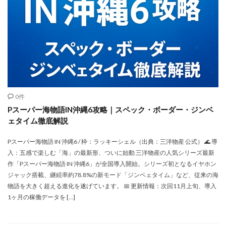
パチンコ用語
パチンコ用語辞典
パチンコ相場
パチンコ確率
パチンコ経済史
パチンコ規制
パチンコ解析
パチンコ貿易
パチンコ開発
パチンコ革命
バックライト
バトルリーチ
ハナビ
パネル構造
ハプティクス
ハマり台
ハンドルスイッチ
ハンドル式
ハンドル操作
0件
ハンドル構造
ヒートシンク
ヒキ弱
ヒキ強
Pスーパー海物語IN沖縄6攻略｜スペック・ボーダー・ジンベ
ビジネス戦略
ビスティ
ビタ押し
ェタイム徹底解説
ビッグシューター
ヒンジ機構
ピンタンブラー
Pスーパー海物語 IN 沖縄6 / 枠：ラッキーシェル（出典：三洋物産 公式） 🌊 導
ファンファーレ演出
フィードバック
入：五感で楽しむ「海」の最新形、ついに始動 三洋物産の人気シリーズ最新
フィードバック制御
フィーバー
作「Pスーパー海物語 IN 沖縄6」が全国導入開始。シリーズ初となるイヤホン
ジャック搭載、継続率約78.8%の新モード「ジンベェタイム」など、従来の海
フィーバーシリーズ
フェイク先読み
物語を大きく超える進化を遂げています。 📅 更新情報：次回11月上旬、導入
フェイルセーフ
フォトセンサー
ブランド体験
1ヶ月の稼働データを […]
ブランド戦略
プレイヤー心理
プレイヤー行動
プレミア演出
フロー状態
プロスペクト理論