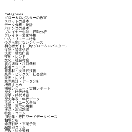
ミドルタイプ
ミドル機
メーカー
Categories
メーカー分析
メーカー哲学
メーカー対応
グロー＆ロバスターの教室
スロットの基本
メーカー比較
メーカー申請
メインプログラム
データ分析・統計
パチンコの基本
プレイヤー心理・行動分析
メイン制御
メイン制御ROM
メイン制御基板
プレイヤー文化特集
中古・リユース特集
メイン基板
メカ設計
メダルホッパー
今さら聞けないシリーズ
初心者ガイド（by グロー＆ロバスター）
役物・筐体構造
メダル投入
メダル検知
メダル識別
技術・構造白書
技術トレンド
メダル貸し
メッキ処理
メモリチェック
文化・社会考察
新台速報・注目機種
新着ニュース
メリット
メルカリ
メンタル
新素材・次世代技術
業界トピックス・社会動向
メンタルマネジメント
メンテナンス
業界トレンド
業界統計・データ分析
機種まとめ
メンテナンス基板
モーター制御
モーター駆動
機種レビュー・実機レポート
歴史・時代特集
モード制御
モード移行
モード管理
歴史・時代考察
歴史年表・年代データ
流通・リユース事情
モジュール設計
モノラル
やめ時
流通・買取の裏側
液晶・演出制御
ユニバーサルエンターテインメント
ライトミドル
特集・コラム
用語集・専門ワードデータベース
相場分析
ラウンド
ラウンド振り分け表
ラウンド昇格
経営戦略・市場予測
編集部コラム
ラウンド間
ラッキートリガー
ランプ制御IC
行政・法令資料