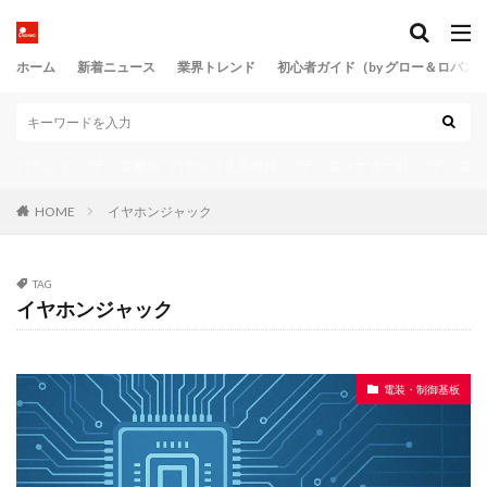
ヘソ入賞
ヘソ賞球
ヘソ釘
ベル入賞音
ボーダー
ボーダーライン
ボーダー理論
ホーム
新着ニュース
業界トレンド
初心者ガイド（by グロー＆ロバス
ボーナス
ボーナス察知
ボーナス成立
ボーナス確定画面
ボーナス確率
ホール
ホールコンピュータ
ホールコンピュータ解析
パチンコ
パチンコ 新台
パチンコ 人気機種
パチンコ メーカー別
パチンコ 
ホールサービス
ホールデータ
ホールマナー
HOME
イヤホンジャック
ホールルール
ホール作業
ホール入門
ホール別平均出率
ホール徘徊
ホール戦略
TAG
ホール攻略
ホール文化
ホール管理
イヤホンジャック
ホール管理者
ホール素子
ホール経営
ホール設置確認
ホール調整
ホール運営
ホール選び
ポイント還元率
ボタンバイブ
電装・制御基板
ボタン基板
ボタン演出
ホッパー
ホッパーセンサー
ホッパーモーター
ホッパー回路
ポリカーボネート
ホルコン
ホルコン制御