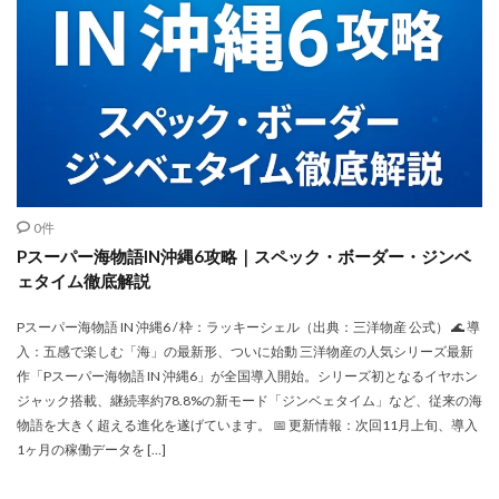
ラウンド
ラウンド振り分け表
ラウンド昇格
ラウンド間
ラッキートリガー
ランプ制御IC
リースレンタル
リース契約
リース課税
リーチ演出
リーチ目
リードスイッチ
リールモーター
リール制御
リール制御基板
リサイクル
リサイクル認定制度
リスク再配分
0件
リスク管理
リスク認知
リセット
Pスーパー海物語IN沖縄6攻略｜スペック・ボーダー・ジンベ
リセット依存
リセット判別
リセット台
ェタイム徹底解説
リセット恩恵
リセット狙い
リゼロ
Pスーパー海物語 IN 沖縄6 / 枠：ラッキーシェル（出典：三洋物産 公式） 🌊 導
リゼロループ
リプレイタイム
リプレイハズシ
入：五感で楽しむ「海」の最新形、ついに始動 三洋物産の人気シリーズ最新
リプレイ制御
リモコンボード
リユース
作「Pスーパー海物語 IN 沖縄6」が全国導入開始。シリーズ初となるイヤホン
リユース市場
リユース機
リユース部品
ジャック搭載、継続率約78.8%の新モード「ジンベェタイム」など、従来の海
物語を大きく超える進化を遂げています。 📅 更新情報：次回11月上旬、導入
リンク構造
レバーON
レビュー
ログ管理
1ヶ月の稼働データを […]
ロジスティクス
ロックピン
ロバスター
ワープ
ワープ入賞
ワープ狙い
ワープ調整