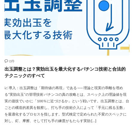
価格相場
保安基準
保安基準改定
保安通信協会
保留の基礎
保留メモリ
保留変化
保留変化演出
保証
保証制度
保護回路
保通協
保通協基準
信号処理
信頼性
信頼性評価
個体差
偏心カム
停止制御
停電対策
傾斜角
傾斜設計
0件
先バレ
先読みゾーン
先読み予告
光学UI
出玉調整とは？実効出玉を最大化するパチンコ技術と合法的
光学センサー
光学検出
光学検知
光学設計
テクニックのすべて
光拡散構造
光演出
入れ替え
入出力制御
📈 導入：出玉調整は「期待値の再現」である ── 理論と現実の乖離を埋め
入力デバイス
入力制御
入店ガイド
る“実効出玉”の管理技術 パチンコの真の攻略とは、スペック上の理論値を現
入替承認申請
入賞制御
入賞口
入賞口制御
実の遊技でいかに「100％に近づけるか」という戦いです。出玉調整とは、台
入賞導流
入賞時光表現
入賞検知
入賞装置
ごとの構造的差異を観察し、打ち手の技術介入によって「手元に残る玉数」
を最適化するプロセスを指します。型式検定で定められた不変のスペックに
入賞誘導
全台系
全商協
対し、釘、摩擦、そして打ち手の練度がもたらす実効 […]
全商協・日遊協データ
全商協オークション
全回転演出
全図柄テンパイ
全日遊連