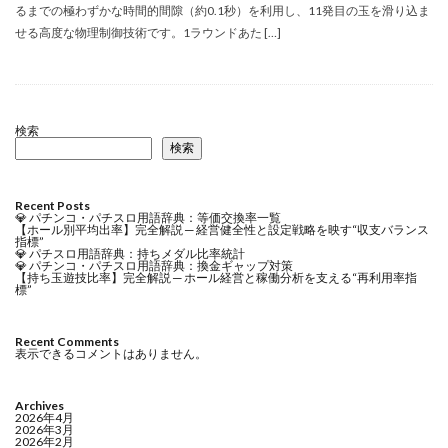
出玉率規制
出玉現象
出玉監視
出玉管理
るまでの極わずかな時間的間隙（約0.1秒）を利用し、11発目の玉を滑り込ま
出玉系統
出玉統計
出玉表示
出玉設計
せる高度な物理制御技術です。1ラウンドあた […]
出玉試験
出玉調整
出現率
出目文化
分散
分散制御
分煙
刑法
初心者
初心者ガイド
初心者向け
初心者講座
検索
検索
判断エラー
利益率
利益率分析
制作工程
制御
制御テーブル
制御基板
割り込み処理
Recent Posts
効果音
勝ち方
勝ち方講座
勝ち逃げ
💎 パチンコ・パチスロ用語辞典：等価交換率一覧
【ホール別平均出率】完全解説 ─ 経営健全性と設定戦略を映す“収支バランス
勝てる台
勝率
勝率アップ
勝率体感
指標”
💎 パチスロ用語辞典：持ちメダル比率統計
💎 パチンコ・パチスロ用語辞典：換金ギャップ対策
勝率向上
勝率管理
匂い対策
北斗の拳
【持ち玉遊技比率】完全解説 ─ ホール経営と稼働分析を支える“再利用率指
標”
北電子
単独当選
単発
印刷技術
即ヤメ
即時報酬
反射センサー
反射制御
収支
Recent Comments
表示できるコメントはありません。
収束
収益循環
取りこぼし
取り置き
古物商許可
可動役物
可視化
台パン
Archives
2026年4月
台確保
台選び
右打ち
右打ちランプ
2026年3月
2026年2月