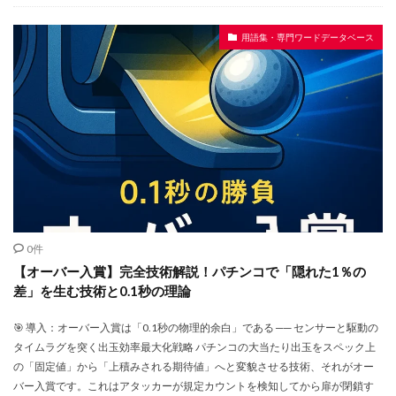
公安委員会
公安委員会報告書
公安委員会講習会
用語集・専門ワードデータベース
公開情報
共振解析
内部カウンタ
内部不正
内部制御
内部循環
内部抽選
内部状態
再プレイ
再プレイ回数制限
再プレイ率
再利用
再利用禁止
再抽選演出
再整備
再検定
再演出型RUSH
再現率
再認定
再認定検査費用
再販
再販価格予測
再販回転率
再資源化
冷却ファン
冷却監視
出口信頼性
出率
出率再現性
出玉
0件
出玉カウンター
出玉グラフ
出玉システム
【オーバー入賞】完全技術解説！パチンコで「隠れた1％の
差」を生む技術と0.1秒の理論
出玉データ
出玉バランス
出玉バランス調整
出玉ランキング
出玉上限
出玉傾向
出玉制御
🎯 導入：オーバー入賞は「0.1秒の物理的余白」である ── センサーと駆動の
出玉削り
出玉効率
出玉性能
出玉性能試験
タイムラグを突く出玉効率最大化戦略 パチンコの大当たり出玉をスペック上
の「固定値」から「上積みされる期待値」へと変貌させる技術、それがオー
出玉期待値
出玉構成
出玉機構
出玉率
バー入賞です。これはアタッカーが規定カウントを検知してから扉が閉鎖す