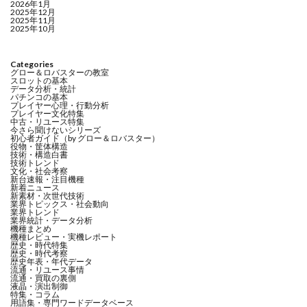
右打ち構造
合格証明
同期信号
同期構造
2026年1月
2025年12月
2025年11月
同期演出
名古屋
名機
名機アーカイブ
2025年10月
名機レビュー
呼び出しランプ
命釘
品質保証
品質管理
営業停止
営業停止命令
Categories
グロー＆ロバスターの教室
スロットの基本
営業利益率改善
営業区域
営業変更
営業継続
データ分析・統計
パチンコの基本
営業許可証
回収報告
回収日
回収費用
プレイヤー心理・行動分析
プレイヤー文化特集
中古・リユース特集
回胴遊商
回転体
回転体ユニット
回転率
今さら聞けないシリーズ
初心者ガイド（by グロー＆ロバスター）
固定ボルト
固定金具
国税庁通達
圧着端子
役物・筐体構造
技術・構造白書
技術トレンド
在庫回転
地域差
地域調和
型式同一性
文化・社会考察
新台速報・注目機種
型式変更申請
型式試験
基板コネクタ
新着ニュース
新素材・次世代技術
業界トピックス・社会動向
基礎知識
報酬予測誤差
報酬演出
報酬系
業界トレンド
業界統計・データ分析
報酬系ドーパミン
増玉
変動停止予告
機種まとめ
機種レビュー・実機レポート
歴史・時代特集
変動制御ROM
変圧器
外為法
歴史・時代考察
歴史年表・年代データ
外部ROMチェック
大型店
大工の源さん
流通・リユース事情
流通・買取の裏側
液晶・演出制御
大当たり振り分け
大当たり機構
大数の法則
特集・コラム
用語集・専門ワードデータベース