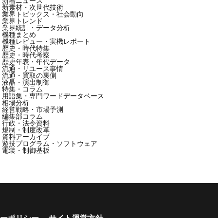
新着ニュース
新素材・次世代技術
連
公安委員会
業界トピックス・社会動向
業界トレンド
部不正
業界統計・データ分析
機種まとめ
再プレイ率
機種レビュー・実機レポート
歴史・時代特集
率
再認定
歴史・時代考察
歴史年表・年代データ
冷却監視
流通・リユース事情
流通・買取の裏側
システム
液晶・演出制御
特集・コラム
玉傾向
用語集・専門ワードデータベース
相場分析
経営戦略・市場予測
玉構成
出玉機構
編集部コラム
行政・法令資料
出玉表示
規制・制度改革
資料アーカイブ
分煙
刑法
遊技プログラム・ソフトウェア
電装・制御基板
益率分析
勝ち方講座
匂い対策
射センサー
可動役物
ーポリシー
サイト運営方針