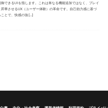
御できるUIを指します。これは単なる機能追加ではなく、プレイ
ータ
全商協オークション
全回転演出
全図柄テンパイ
全日遊
昇華させるUX（ユーザー体験）の革命です。自己効力感に基づ
公安委員会講習会
公開情報
共振解析
内部カウンタ
内
とで、快感の強 […]
部循環
内部抽選
内部状態
再プレイ
再プレイ回数制限
用禁止
再抽選演出
再整備
再検定
再演出型RUSH
再現
再販
再販価格予測
再販回転率
再資源化
冷却ファン
出率
出率再現性
出玉
出玉カウンター
出玉グラフ
出玉
出玉バランス
出玉バランス調整
出玉ランキング
出玉上限
出
玉削り
出玉効率
出玉性能
出玉性能試験
出玉期待値
出
率規制
出玉現象
出玉監視
出玉管理
出玉系統
出玉統計
玉試験
出玉調整
出現率
出目文化
分散
分散制御
者ガイド
初心者向け
初心者講座
判断エラー
利益率
利
御
制御テーブル
制御基板
割り込み処理
効果音
勝ち方
てる台
勝率
勝率アップ
勝率体感
勝率向上
勝率管理
電子
単独当選
単発
印刷技術
即ヤメ
即時報酬
反
支
収束
収益循環
取りこぼし
取り置き
古物商許可
白書
文化・社会考察
運営者情報
利用規約
プライバシ