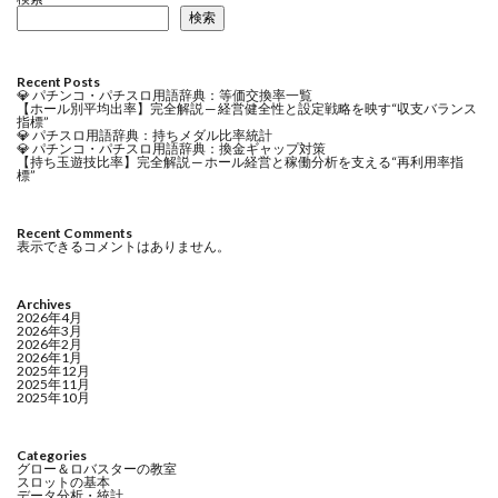
フェイルセーフ
フォトセンサー
ブランド体験
検索
ブランド戦略
プレイヤー心理
プレイヤー行動
プレミア演出
フロー状態
プロスペクト理論
Recent Posts
💎 パチンコ・パチスロ用語辞典：等価交換率一覧
【ホール別平均出率】完全解説 ─ 経営健全性と設定戦略を映す“収支バランス
プロ技術
ベクトル制御
ヘソと電チュー
指標”
💎 パチスロ用語辞典：持ちメダル比率統計
ヘソ入賞
ヘソ賞球
ヘソ釘
ベル入賞音
💎 パチンコ・パチスロ用語辞典：換金ギャップ対策
【持ち玉遊技比率】完全解説 ─ ホール経営と稼働分析を支える“再利用率指
標”
ボーダー
ボーダーライン
ボーダー理論
ボーナス
ボーナス察知
ボーナス成立
Recent Comments
表示できるコメントはありません。
ボーナス確定画面
ボーナス確率
ホール
ホールコンピュータ
ホールコンピュータ解析
Archives
ホールサービス
ホールデータ
ホールマナー
2026年4月
2026年3月
2026年2月
ホールルール
ホール作業
ホール入門
2026年1月
2025年12月
ホール別平均出率
ホール徘徊
ホール戦略
2025年11月
2025年10月
ホール攻略
ホール文化
ホール管理
ホール管理者
ホール素子
ホール経営
Categories
グロー＆ロバスターの教室
ホール設置確認
ホール調整
ホール運営
スロットの基本
データ分析・統計