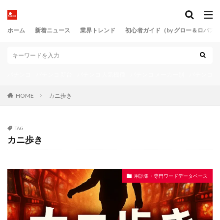
パチスロ用語
パチスロ統計
パチスロ資金管理
パチンコ
パチンコ 仕組み
パチンコ 換金
ホーム
新着ニュース
業界トレンド
初心者ガイド（by グロー＆ロバス
パチンコRUSH
パチンコUX
パチンコデザイン
パチンコデビュー
パチンコの仕組み
パチンコの進化
パチンコファン向け記事
パチンコ
パチンコ 新台
パチンコ 人気機種
パチンコ メーカー別
パチンコ 
パチンコマナー
パチンコ不正
パチンコ価格
パチンコ入門
パチンコ再生
パチンコ分析
HOME
カニ歩き
パチンコ初心者
パチンコ台の重さ
パチンコ史
パチンコ基礎
パチンコ基礎知識
パチンコ市場
TAG
パチンコ市場分析
パチンコ心理
パチンコ心理学
カニ歩き
パチンコ心理設計
パチンコ思考法
パチンコ技術
パチンコ技術史
パチンコ文化
パチンコ文化史
用語集・専門ワードデータベース
パチンコ業界
パチンコ業界2025
パチンコ業界分析
パチンコ業界戦略
パチンコ業界統計
パチンコ業者
パチンコ構造
パチンコ歴史
パチンコ法令