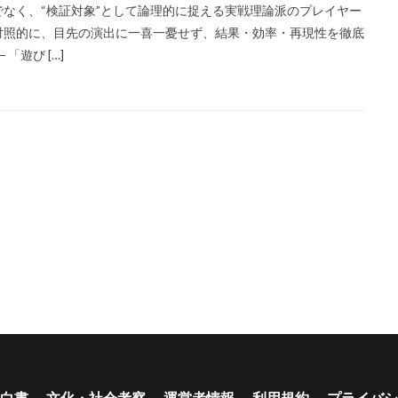
なく、“検証対象”として論理的に捉える実戦理論派のプレイヤー
ータ
全商協オークション
全回転演出
全図柄テンパイ
全日遊
対照的に、目先の演出に一喜一憂せず、結果・効率・再現性を徹底
公安委員会講習会
公開情報
共振解析
内部カウンタ
内
「遊び […]
部循環
内部抽選
内部状態
再プレイ
再プレイ回数制限
用禁止
再抽選演出
再整備
再検定
再演出型RUSH
再現
再販
再販価格予測
再販回転率
再資源化
冷却ファン
出率
出率再現性
出玉
出玉カウンター
出玉グラフ
出玉
出玉バランス
出玉バランス調整
出玉ランキング
出玉上限
出
玉削り
出玉効率
出玉性能
出玉性能試験
出玉期待値
出
率規制
出玉現象
出玉監視
出玉管理
出玉系統
出玉統計
玉試験
出玉調整
出現率
出目文化
分散
分散制御
者ガイド
初心者向け
初心者講座
判断エラー
利益率
利
御
制御テーブル
制御基板
割り込み処理
効果音
勝ち方
てる台
勝率
勝率アップ
勝率体感
勝率向上
勝率管理
電子
単独当選
単発
印刷技術
即ヤメ
即時報酬
反
支
収束
収益循環
取りこぼし
取り置き
古物商許可
白書
文化・社会考察
運営者情報
利用規約
プライバシ