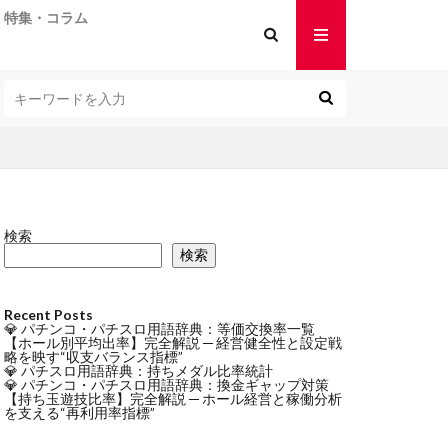
メーカー分析
特集・コラム
メイン制御
メダル投入
メルカリ
モーター駆動
ラウンド昇格
リース課税
検索
制御基板
検索
セット
ロ
Recent Posts
💎 パチンコ・パチスロ用語辞典：等価交換率一覧
【ホール別平均出率】完全解説 ─ 経営健全性と設定戦
リユース
略を映す“収支バランス指標”
💎 パチスロ用語辞典：持ちメダル比率統計
ログ管理
💎 パチンコ・パチスロ用語辞典：換金ギャップ対策
【持ち玉遊技比率】完全解説 ─ ホール経営と稼働分析
ワープ調整
を支える“再利用率指標”
二種混合