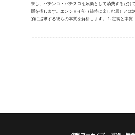
来し、パチンコ・パチスロを娯楽として消費するだけで
全商協・日遊協デ
層を指します。エンジョイ勢（純粋に楽しむ層）とは
公安委員会報告書
的に追求する彼らの本質を解析します。 1. 定義と本質 ─ 
内部制御
内
再利用
再利
再認定検査費用
出口信頼性
出玉データ
出玉制御
出
出玉率
出玉
出玉設計
出
初心者
初心
制作工程
制
勝ち逃げ
勝
北斗の拳
北
反射制御
収
資料アーカイブ
技術・構造