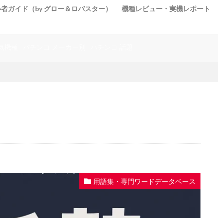
ミドル
ミドルスペック
ミドルタイプ
ミドル機
メーカー
者ガイド（by グロー＆ロバスター）
機種レビュー・実機レポート
メーカー対応
メーカー比較
メーカー申請
メインプログラム
メイン制御基板
メイン基板
メカ設計
メダルホッパー
気機種
パチンコ メーカー別
パチンコ 話題
メダル識別
メダル貸し
メッキ処理
メモリチェック
メリット
ンタルマネジメント
メンテナンス
メンテナンス基板
モーター制御
モード移行
モード管理
モジュール設計
モノラル
やめ時
ターテインメント
ライトミドル
ラウンド
ラウンド振り分け表
ラッキートリガー
ランプ制御IC
リースレンタル
リース契約
リーチ目
リードスイッチ
リールモーター
リール制御
リール
リサイクル認定制度
リスク再配分
リスク管理
リスク認知
リ
リセット判別
リセット台
リセット恩恵
リセット狙い
リゼ
リプレイタイム
リプレイハズシ
リプレイ制御
リモコンボード
用語集・専門ワードデータベース
リユース機
リユース部品
リンク構造
レバーON
レビュー
ロックピン
ロバスター
ワープ
ワープ入賞
ワープ狙い
一撃万発
一時所得
一発台
一発告知
一種二種
一種