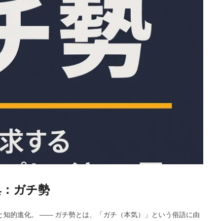
万枚
万枚突破
三店方式
三洋
上振れ
上級テクニッ
正流通防止
不正競争防止法
不正転売防止
不正防止
不確実性
中古
中古スロット
中古パチンコ
中古パチンコ相場
中古実
中古機市場
中古機流通
中古機相場
中古流通
中古相場
中古遊技機
中古遊技機市場
中古遊技機流通健全化要綱
主任者講
乱数テーブル
乱数処理
予兆演出
予算
二極化
互換性
代行出荷
令和テンポ
令和パチンコ
令和パチンコ史
令和黄金
会員カード
会計基準
位相制御
位相補正
位置検出
低
験値
余り玉問題
価値資産
価格変動
価格形成
価格相場
保安通信協会
保留の基礎
保留メモリ
保留変化
保留変化演
護回路
保通協
保通協基準
信号処理
信頼性
信頼性評価
止制御
停電対策
傾斜角
傾斜設計
先バレ
先読みゾーン
センサー
光学検出
光学検知
光学設計
光拡散構造
光演
典：ガチ勢
入力デバイス
入力制御
入店ガイド
入替承認申請
入賞制御
入賞導流
入賞時光表現
入賞検知
入賞装置
入賞誘導
全
界と知的進化。 ―― ガチ勢とは、「ガチ（本気）」という俗語に由