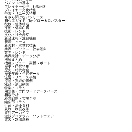
パチンコの基本
ホール選び
ポイント還元率
ボタンバイブ
プレイヤー心理・行動分析
プレイヤー文化特集
ボタン基板
ボタン演出
ホッパー
中古・リユース特集
今さら聞けないシリーズ
初心者ガイド（by グロー＆ロバスター）
ホッパーセンサー
ホッパーモーター
ホッパー回路
役物・筐体構造
技術・構造白書
ポリカーボネート
ホルコン
ホルコン制御
技術トレンド
文化・社会考察
新台速報・注目機種
マイコン制御
マイスロ
マスロ
マナー
新着ニュース
新素材・次世代技術
ミキシング
ミドル
ミドルスペック
業界トピックス・社会動向
業界トレンド
業界統計・データ分析
ミドルタイプ
ミドル機
メーカー
機種まとめ
機種レビュー・実機レポート
メーカー分析
メーカー哲学
メーカー対応
歴史・時代特集
歴史・時代考察
歴史年表・年代データ
メーカー比較
メーカー申請
メインプログラム
流通・リユース事情
流通・買取の裏側
メイン制御
メイン制御ROM
メイン制御基板
液晶・演出制御
特集・コラム
用語集・専門ワードデータベース
メイン基板
メカ設計
メダルホッパー
相場分析
経営戦略・市場予測
メダル投入
メダル検知
メダル識別
編集部コラム
行政・法令資料
規制・制度改革
メダル貸し
メッキ処理
メモリチェック
資料アーカイブ
遊技プログラム・ソフトウェア
メリット
メルカリ
メンタル
電装・制御基板
メンタルマネジメント
メンテナンス