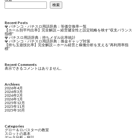
フェイルセーフ
フォトセンサー
ブランド体験
検索
ブランド戦略
プレイヤー心理
プレイヤー行動
プレミア演出
フロー状態
プロスペクト理論
Recent Posts
💎 パチンコ・パチスロ用語辞典：等価交換率一覧
【ホール別平均出率】完全解説 ─ 経営健全性と設定戦略を映す“収支バランス
プロ技術
ベクトル制御
ヘソと電チュー
指標”
💎 パチスロ用語辞典：持ちメダル比率統計
ヘソ入賞
ヘソ賞球
ヘソ釘
ベル入賞音
💎 パチンコ・パチスロ用語辞典：換金ギャップ対策
【持ち玉遊技比率】完全解説 ─ ホール経営と稼働分析を支える“再利用率指
標”
ボーダー
ボーダーライン
ボーダー理論
ボーナス
ボーナス察知
ボーナス成立
Recent Comments
表示できるコメントはありません。
ボーナス確定画面
ボーナス確率
ホール
ホールコンピュータ
ホールコンピュータ解析
Archives
ホールサービス
ホールデータ
ホールマナー
2026年4月
2026年3月
2026年2月
ホールルール
ホール作業
ホール入門
2026年1月
2025年12月
ホール別平均出率
ホール徘徊
ホール戦略
2025年11月
2025年10月
ホール攻略
ホール文化
ホール管理
ホール管理者
ホール素子
ホール経営
Categories
グロー＆ロバスターの教室
ホール設置確認
ホール調整
ホール運営
スロットの基本
データ分析・統計