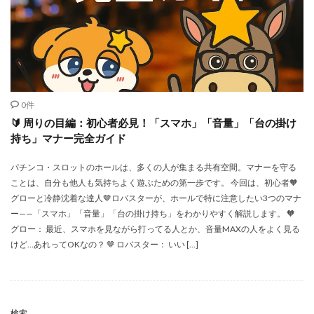
パチンコ法規
パチンコ流通
パチンコ流通構造
パチンコ演出
パチンコ演出論
パチンコ物理
パチンコ理論
パチンコ産業
パチンコ産業史
パチンコ用語
パチンコ用語辞典
パチンコ相場
パチンコ確率
パチンコ経済史
パチンコ規制
0件
パチンコ解析
パチンコ貿易
パチンコ開発
🔰 周りの目編：初心者必見！「スマホ」「音量」「台の掛け
パチンコ革命
バックライト
バトルリーチ
持ち」マナー完全ガイド
ハナビ
パネル構造
ハプティクス
ハマり台
パチンコ・スロットのホールは、多くの人が集まる共有空間。マナーを守る
ハンドルスイッチ
ハンドル式
ハンドル操作
ことは、自分も他人も気持ちよく遊ぶための第一歩です。 今回は、初心者🧡
ハンドル構造
ヒートシンク
ヒキ弱
ヒキ強
グローと冷静沈着な達人🤎ロバスターが、ホールで特に注意したい3つのマナ
ー——「スマホ」「音量」「台の掛け持ち」をわかりやすく解説します。 🧡
ビジネス戦略
ビスティ
ビタ押し
グロー： 最近、スマホを見ながら打ってる人とか、音量MAXの人をよく見る
ビッグシューター
ヒンジ機構
ピンタンブラー
けど…あれってOKなの？ 🤎 ロバスター： いい […]
ファンファーレ演出
フィードバック
フィードバック制御
フィーバー
フィーバーシリーズ
フェイク先読み
検索