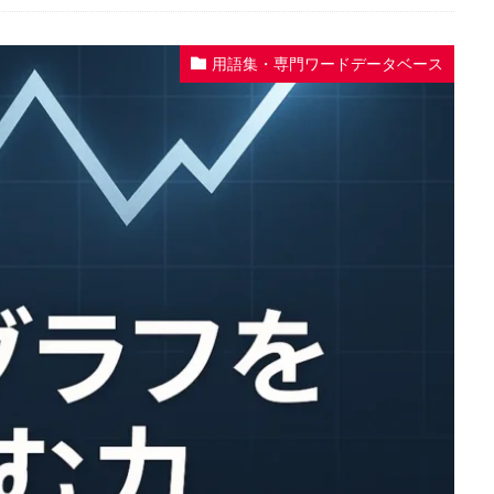
用語集・専門ワードデータベース