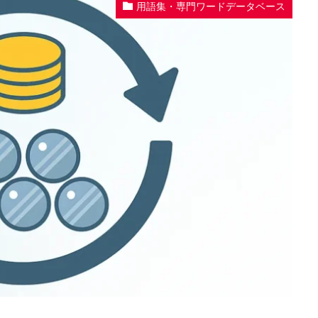
用語集・専門ワードデータベース