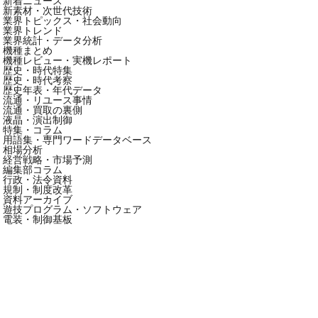
新着ニュース
新素材・次世代技術
業界トピックス・社会動向
業界トレンド
業界統計・データ分析
機種まとめ
機種レビュー・実機レポート
歴史・時代特集
歴史・時代考察
歴史年表・年代データ
流通・リユース事情
流通・買取の裏側
液晶・演出制御
特集・コラム
用語集・専門ワードデータベース
相場分析
経営戦略・市場予測
編集部コラム
行政・法令資料
規制・制度改革
資料アーカイブ
遊技プログラム・ソフトウェア
電装・制御基板