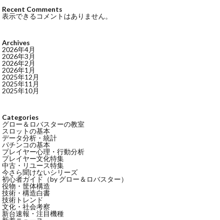
Recent Comments
表示できるコメントはありません。
Archives
2026年4月
2026年3月
2026年2月
2026年1月
2025年12月
2025年11月
2025年10月
Categories
グロー＆ロバスターの教室
スロットの基本
データ分析・統計
パチンコの基本
プレイヤー心理・行動分析
プレイヤー文化特集
中古・リユース特集
今さら聞けないシリーズ
初心者ガイド（by グロー＆ロバスター）
役物・筐体構造
技術・構造白書
技術トレンド
文化・社会考察
新台速報・注目機種