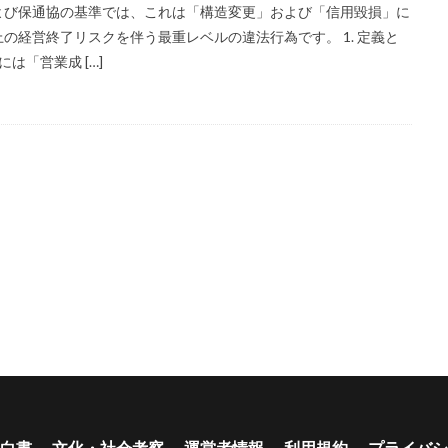
よび保通協の基準では、これは「構造変更」および「信用毀損」に
ータ
全商協オークション
全回転演出
全図柄テンパイ
全日遊
経営終了リスクを伴う最重レベルの違法行為です。 1. 定義と
公安委員会講習会
公開情報
共振解析
内部カウンタ
内
は「営業成 […]
部循環
内部抽選
内部状態
再プレイ
再プレイ回数制限
用禁止
再抽選演出
再整備
再検定
再演出型RUSH
再現
再販
再販価格予測
再販回転率
再資源化
冷却ファン
出率
出率再現性
出玉
出玉カウンター
出玉グラフ
出玉
出玉バランス
出玉バランス調整
出玉ランキング
出玉上限
出
玉削り
出玉効率
出玉性能
出玉性能試験
出玉期待値
出
率規制
出玉現象
出玉監視
出玉管理
出玉系統
出玉統計
玉試験
出玉調整
出現率
出目文化
分散
分散制御
者ガイド
初心者向け
初心者講座
判断エラー
利益率
利
御
制御テーブル
制御基板
割り込み処理
効果音
勝ち方
てる台
勝率
勝率アップ
勝率体感
勝率向上
勝率管理
電子
単独当選
単発
印刷技術
即ヤメ
即時報酬
反
支
収束
収益循環
取りこぼし
取り置き
古物商許可
白書
文化・社会考察
運営者情報
利用規約
プライバシ