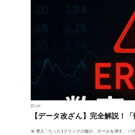
一種二種混合機
不正改造
不
中リール制御
中古市場動向
中古資産価値
主制御基板
仕組み解説
仮面ライダー
体感設計
体
保安基準改定
保証制度
保
偏心カム
停
0件
光学UI
光学
【データ改ざん】完全解説！「
入出力制御
入賞口制御
🚨 導入：たった1クリックの嘘が、ホールを潰す。 