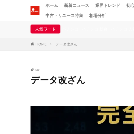
ミキシング
ホーム
新着ニュース
業界トレンド
初心
メーカー哲学
中古・リユース特集
相場分析
メイン制御ROM
人気ワード
パチンコ
パチンコ 新台
パチンコ 人
メダル検知
メンタル
メ
HOME
データ改ざん
モード制御
ユニバーサルエン
ラウンド間
TAG
リーチ演出
データ改ざん
リサイクル
リセット依存
リゼロループ
リユース市場
ロジスティクス
ワイヤレス制御