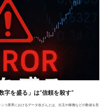
万枚
万枚突破
三店方式
三洋
上振れ
上級テクニッ
正流通防止
不正競争防止法
不正転売防止
不正防止
不確実性
中古
中古スロット
中古パチンコ
中古パチンコ相場
中古実
中古機市場
中古機流通
中古機相場
中古流通
中古相場
中古遊技機
中古遊技機市場
中古遊技機流通健全化要綱
主任者講
乱数テーブル
乱数処理
予兆演出
予算
二極化
互換性
代行出荷
令和テンポ
令和パチンコ
令和パチンコ史
令和黄金
会員カード
会計基準
位相制御
位相補正
位置検出
低
験値
余り玉問題
価値資産
価格変動
価格形成
価格相場
保安通信協会
保留の基礎
保留メモリ
保留変化
保留変化演
護回路
保通協
保通協基準
信号処理
信頼性
信頼性評価
止制御
停電対策
傾斜角
傾斜設計
先バレ
先読みゾーン
センサー
光学検出
光学検知
光学設計
光拡散構造
光演
数字を盛る」は“信頼を殺す”
入力デバイス
入力制御
入店ガイド
入替承認申請
入賞制御
入賞導流
入賞時光表現
入賞検知
入賞装置
入賞誘導
全
パチンコ業界におけるデータ改ざんとは、出玉や稼働などの数値を意