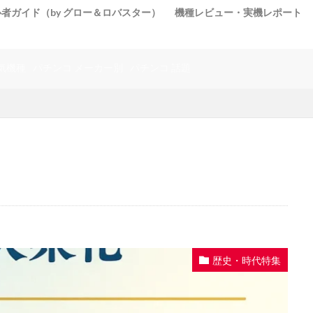
ミドル
ミドルスペック
ミドルタイプ
ミドル機
メーカー
者ガイド（by グロー＆ロバスター）
機種レビュー・実機レポート
メーカー対応
メーカー比較
メーカー申請
メインプログラム
メイン制御基板
メイン基板
メカ設計
メダルホッパー
気機種
パチンコ メーカー別
パチンコ 話題
メダル識別
メダル貸し
メッキ処理
メモリチェック
メリット
ンタルマネジメント
メンテナンス
メンテナンス基板
モーター制御
モード移行
モード管理
モジュール設計
モノラル
やめ時
ターテインメント
ライトミドル
ラウンド
ラウンド振り分け表
ラッキートリガー
ランプ制御IC
リースレンタル
リース契約
リーチ目
リードスイッチ
リールモーター
リール制御
リール
リサイクル認定制度
リスク再配分
リスク管理
リスク認知
リ
リセット判別
リセット台
リセット恩恵
リセット狙い
リゼ
リプレイタイム
リプレイハズシ
リプレイ制御
リモコンボード
歴史・時代特集
リユース機
リユース部品
リンク構造
レバーON
レビュー
ロックピン
ロバスター
ワープ
ワープ入賞
ワープ狙い
一撃万発
一時所得
一発台
一発告知
一種二種
一種