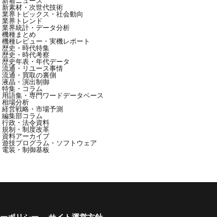
新着ニュース
新素材・次世代技術
連
公安委員会
業界トピックス・社会動向
業界トレンド
部不正
業界統計・データ分析
機種まとめ
再プレイ率
機種レビュー・実機レポート
歴史・時代特集
率
再認定
歴史・時代考察
歴史年表・年代データ
冷却監視
流通・リユース事情
流通・買取の裏側
システム
液晶・演出制御
特集・コラム
玉傾向
用語集・専門ワードデータベース
相場分析
経営戦略・市場予測
玉構成
出玉機構
編集部コラム
行政・法令資料
出玉表示
規制・制度改革
資料アーカイブ
分煙
刑法
遊技プログラム・ソフトウェア
電装・制御基板
益率分析
勝ち方講座
匂い対策
射センサー
可動役物
ーポリシー
サイト運営方針