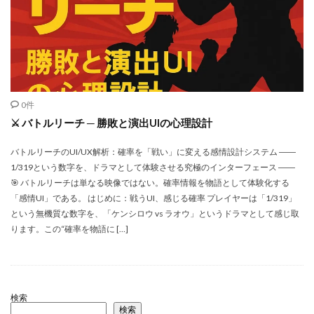
パチンコ構造
パチンコ歴史
パチンコ法令
パチンコ法規
パチンコ流通
パチンコ流通構造
パチンコ演出
パチンコ演出論
パチンコ物理
パチンコ理論
パチンコ産業
パチンコ産業史
パチンコ用語
パチンコ用語辞典
パチンコ相場
0件
⚔️ バトルリーチ ─ 勝敗と演出UIの心理設計
パチンコ確率
パチンコ経済史
パチンコ規制
パチンコ解析
パチンコ貿易
パチンコ開発
バトルリーチのUI/UX解析：確率を「戦い」に変える感情設計システム ――
パチンコ革命
バックライト
バトルリーチ
1/319という数字を、ドラマとして体験させる究極のインターフェース ――
🎯 バトルリーチは単なる映像ではない。確率情報を物語として体験化する
ハナビ
パネル構造
ハプティクス
ハマり台
「感情UI」である。 はじめに：戦うUI、感じる確率 プレイヤーは「1/319」
ハンドルスイッチ
ハンドル式
ハンドル操作
という無機質な数字を、「ケンシロウ vs ラオウ」というドラマとして感じ取
ハンドル構造
ヒートシンク
ヒキ弱
ヒキ強
ります。この“確率を物語に […]
ビジネス戦略
ビスティ
ビタ押し
ビッグシューター
ヒンジ機構
ピンタンブラー
ファンファーレ演出
フィードバック
検索
検索
フィードバック制御
フィーバー