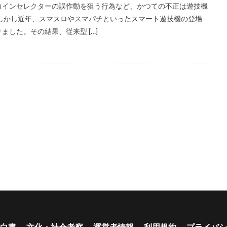
コインセレクターの誤作動を狙う行為など、かつての不正は遊技機
ータ
全商協オークション
全回転演出
全図柄テンパイ
全日遊
しかし近年、スマスロやスマパチといったスマート遊技機の登場
公安委員会講習会
公開情報
共振解析
内部カウンタ
内
した。その結果、従来型 […]
部循環
内部抽選
内部状態
再プレイ
再プレイ回数制限
用禁止
再抽選演出
再整備
再検定
再演出型RUSH
再現
再販
再販価格予測
再販回転率
再資源化
冷却ファン
出率
出率再現性
出玉
出玉カウンター
出玉グラフ
出玉
出玉バランス
出玉バランス調整
出玉ランキング
出玉上限
出
玉削り
出玉効率
出玉性能
出玉性能試験
出玉期待値
出
率規制
出玉現象
出玉監視
出玉管理
出玉系統
出玉統計
玉試験
出玉調整
出現率
出目文化
分散
分散制御
者ガイド
初心者向け
初心者講座
判断エラー
利益率
利
御
制御テーブル
制御基板
割り込み処理
効果音
勝ち方
てる台
勝率
勝率アップ
勝率体感
勝率向上
勝率管理
電子
単独当選
単発
印刷技術
即ヤメ
即時報酬
反
支
収束
収益循環
取りこぼし
取り置き
古物商許可
白書
文化・社会考察
運営者情報
利用規約
プライバシ