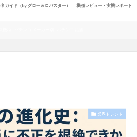
ミドル
ミドルスペック
ミドルタイプ
ミドル機
メーカー
者ガイド（by グロー＆ロバスター）
機種レビュー・実機レポート
メーカー対応
メーカー比較
メーカー申請
メインプログラム
メイン制御基板
メイン基板
メカ設計
メダルホッパー
気機種
パチンコ メーカー別
パチンコ 話題
メダル識別
メダル貸し
メッキ処理
メモリチェック
メリット
ンタルマネジメント
メンテナンス
メンテナンス基板
モーター制御
モード移行
モード管理
モジュール設計
モノラル
やめ時
ターテインメント
ライトミドル
ラウンド
ラウンド振り分け表
ラッキートリガー
ランプ制御IC
リースレンタル
リース契約
リーチ目
リードスイッチ
リールモーター
リール制御
リール
リサイクル認定制度
リスク再配分
リスク管理
リスク認知
リ
リセット判別
リセット台
リセット恩恵
リセット狙い
リゼ
リプレイタイム
リプレイハズシ
リプレイ制御
リモコンボード
業界トレンド
リユース機
リユース部品
リンク構造
レバーON
レビュー
ロックピン
ロバスター
ワープ
ワープ入賞
ワープ狙い
一撃万発
一時所得
一発台
一発告知
一種二種
一種