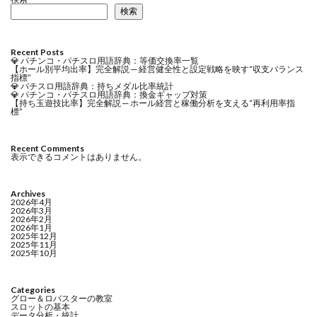
フェイルセーフ
フォトセンサー
ブランド体験
検索
ブランド戦略
プレイヤー心理
プレイヤー行動
プレミア演出
フロー状態
プロスペクト理論
Recent Posts
💎 パチンコ・パチスロ用語辞典：等価交換率一覧
【ホール別平均出率】完全解説 ─ 経営健全性と設定戦略を映す“収支バランス
プロ技術
ベクトル制御
ヘソと電チュー
指標”
💎 パチスロ用語辞典：持ちメダル比率統計
ヘソ入賞
ヘソ賞球
ヘソ釘
ベル入賞音
💎 パチンコ・パチスロ用語辞典：換金ギャップ対策
【持ち玉遊技比率】完全解説 ─ ホール経営と稼働分析を支える“再利用率指
標”
ボーダー
ボーダーライン
ボーダー理論
ボーナス
ボーナス察知
ボーナス成立
Recent Comments
表示できるコメントはありません。
ボーナス確定画面
ボーナス確率
ホール
ホールコンピュータ
ホールコンピュータ解析
Archives
ホールサービス
ホールデータ
ホールマナー
2026年4月
2026年3月
2026年2月
ホールルール
ホール作業
ホール入門
2026年1月
2025年12月
ホール別平均出率
ホール徘徊
ホール戦略
2025年11月
2025年10月
ホール攻略
ホール文化
ホール管理
ホール管理者
ホール素子
ホール経営
Categories
グロー＆ロバスターの教室
ホール設置確認
ホール調整
ホール運営
スロットの基本
データ分析・統計