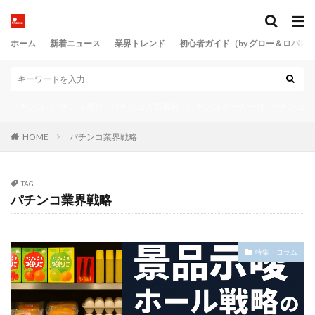
パチスロ用語
パチスロ統計
パチスロ資金管理
パチンコ
パチンコ 仕組み
パチンコ 換金
ホーム
新着ニュース
業界トレンド
初心者ガイド（by グロー＆ロバス
パチンコRUSH
パチンコUX
パチンコデザイン
パチンコデビュー
パチンコの仕組み
パチンコの進化
パチンコファン向け記事
パチンコ
パチンコ 新台
パチンコ 人気機種
パチンコ メーカー別
パチンコ 
パチンコマナー
パチンコ不正
パチンコ価格
パチンコ入門
パチンコ再生
パチンコ分析
HOME
パチンコ業界戦略
パチンコ初心者
パチンコ台の重さ
パチンコ史
パチンコ基礎
パチンコ基礎知識
パチンコ市場
TAG
パチンコ市場分析
パチンコ心理
パチンコ心理学
パチンコ業界戦略
パチンコ心理設計
パチンコ思考法
パチンコ技術
パチンコ技術史
パチンコ文化
パチンコ文化史
特集・コラム
パチンコ業界
パチンコ業界2025
パチンコ業界分析
パチンコ業界戦略
パチンコ業界統計
パチンコ業者
パチンコ構造
パチンコ歴史
パチンコ法令