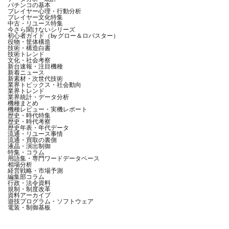
パチンコの基本
ホール選び
ポイント還元率
ボタンバイブ
プレイヤー心理・行動分析
プレイヤー文化特集
ボタン基板
ボタン演出
ホッパー
中古・リユース特集
今さら聞けないシリーズ
初心者ガイド（by グロー＆ロバスター）
ホッパーセンサー
ホッパーモーター
ホッパー回路
役物・筐体構造
技術・構造白書
ポリカーボネート
ホルコン
ホルコン制御
技術トレンド
文化・社会考察
新台速報・注目機種
マイコン制御
マイスロ
マスロ
マナー
新着ニュース
新素材・次世代技術
ミキシング
ミドル
ミドルスペック
業界トピックス・社会動向
業界トレンド
業界統計・データ分析
ミドルタイプ
ミドル機
メーカー
機種まとめ
機種レビュー・実機レポート
メーカー分析
メーカー哲学
メーカー対応
歴史・時代特集
歴史・時代考察
歴史年表・年代データ
メーカー比較
メーカー申請
メインプログラム
流通・リユース事情
流通・買取の裏側
メイン制御
メイン制御ROM
メイン制御基板
液晶・演出制御
特集・コラム
用語集・専門ワードデータベース
メイン基板
メカ設計
メダルホッパー
相場分析
経営戦略・市場予測
メダル投入
メダル検知
メダル識別
編集部コラム
行政・法令資料
規制・制度改革
メダル貸し
メッキ処理
メモリチェック
資料アーカイブ
遊技プログラム・ソフトウェア
メリット
メルカリ
メンタル
電装・制御基板
メンタルマネジメント
メンテナンス