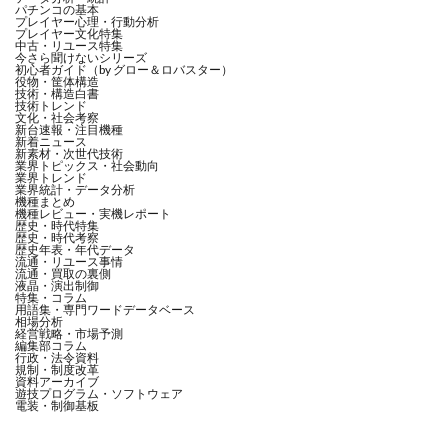
パチンコの基本
ホール選び
ポイント還元率
ボタンバイブ
プレイヤー心理・行動分析
プレイヤー文化特集
ボタン基板
ボタン演出
ホッパー
中古・リユース特集
今さら聞けないシリーズ
初心者ガイド（by グロー＆ロバスター）
ホッパーセンサー
ホッパーモーター
ホッパー回路
役物・筐体構造
技術・構造白書
ポリカーボネート
ホルコン
ホルコン制御
技術トレンド
文化・社会考察
新台速報・注目機種
マイコン制御
マイスロ
マスロ
マナー
新着ニュース
新素材・次世代技術
ミキシング
ミドル
ミドルスペック
業界トピックス・社会動向
業界トレンド
業界統計・データ分析
ミドルタイプ
ミドル機
メーカー
機種まとめ
機種レビュー・実機レポート
メーカー分析
メーカー哲学
メーカー対応
歴史・時代特集
歴史・時代考察
歴史年表・年代データ
メーカー比較
メーカー申請
メインプログラム
流通・リユース事情
流通・買取の裏側
メイン制御
メイン制御ROM
メイン制御基板
液晶・演出制御
特集・コラム
用語集・専門ワードデータベース
メイン基板
メカ設計
メダルホッパー
相場分析
経営戦略・市場予測
メダル投入
メダル検知
メダル識別
編集部コラム
行政・法令資料
規制・制度改革
メダル貸し
メッキ処理
メモリチェック
資料アーカイブ
遊技プログラム・ソフトウェア
メリット
メルカリ
メンタル
電装・制御基板
メンタルマネジメント
メンテナンス