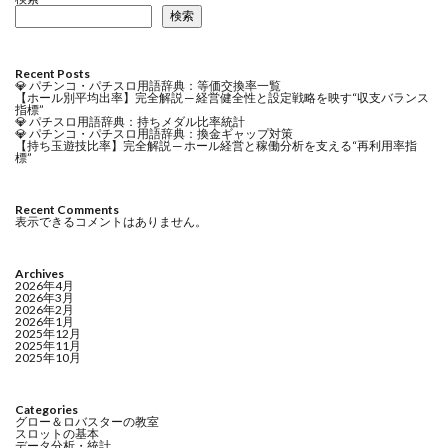
フェイルセーフ
フォトセンサー
ブランド体験
検索
ブランド戦略
プレイヤー心理
プレイヤー行動
プレミア演出
フロー状態
プロスペクト理論
Recent Posts
💎 パチンコ・パチスロ用語辞典：等価交換率一覧
【ホール別平均出率】完全解説 ─ 経営健全性と設定戦略を映す“収支バランス
プロ技術
ベクトル制御
ヘソと電チュー
指標”
💎 パチスロ用語辞典：持ちメダル比率統計
ヘソ入賞
ヘソ賞球
ヘソ釘
ベル入賞音
💎 パチンコ・パチスロ用語辞典：換金ギャップ対策
【持ち玉遊技比率】完全解説 ─ ホール経営と稼働分析を支える“再利用率指
標”
ボーダー
ボーダーライン
ボーダー理論
ボーナス
ボーナス察知
ボーナス成立
Recent Comments
表示できるコメントはありません。
ボーナス確定画面
ボーナス確率
ホール
ホールコンピュータ
ホールコンピュータ解析
Archives
ホールサービス
ホールデータ
ホールマナー
2026年4月
2026年3月
2026年2月
ホールルール
ホール作業
ホール入門
2026年1月
2025年12月
ホール別平均出率
ホール徘徊
ホール戦略
2025年11月
2025年10月
ホール攻略
ホール文化
ホール管理
ホール管理者
ホール素子
ホール経営
Categories
グロー＆ロバスターの教室
ホール設置確認
ホール調整
ホール運営
スロットの基本
データ分析・統計