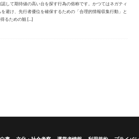
確認して期待値の高い台を探す行為の俗称です。かつてはネガティ
ータ
全商協オークション
全回転演出
全図柄テンパイ
全日遊
ちを避け、先行者優位を確保するための「合理的情報収集行動」と
公安委員会講習会
公開情報
共振解析
内部カウンタ
内
得るための観 […]
部循環
内部抽選
内部状態
再プレイ
再プレイ回数制限
用禁止
再抽選演出
再整備
再検定
再演出型RUSH
再現
再販
再販価格予測
再販回転率
再資源化
冷却ファン
出率
出率再現性
出玉
出玉カウンター
出玉グラフ
出玉
出玉バランス
出玉バランス調整
出玉ランキング
出玉上限
出
玉削り
出玉効率
出玉性能
出玉性能試験
出玉期待値
出
率規制
出玉現象
出玉監視
出玉管理
出玉系統
出玉統計
玉試験
出玉調整
出現率
出目文化
分散
分散制御
者ガイド
初心者向け
初心者講座
判断エラー
利益率
利
御
制御テーブル
制御基板
割り込み処理
効果音
勝ち方
てる台
勝率
勝率アップ
勝率体感
勝率向上
勝率管理
電子
単独当選
単発
印刷技術
即ヤメ
即時報酬
反
支
収束
収益循環
取りこぼし
取り置き
古物商許可
白書
文化・社会考察
運営者情報
利用規約
プライバシ