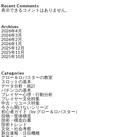
ク
不正対策
Recent Comments
表示できるコメントはありません。
不適合機
機
中古市場
Archives
2026年4月
中古相場分析
2026年3月
2026年2月
習
主体性
2026年1月
2025年12月
交換率
京楽
2025年11月
2025年10月
期
貸し
低貸玉
Categories
グロー＆ロバスターの教室
保安基準
スロットの基本
データ分析・統計
出
保証
パチンコの基本
プレイヤー心理・行動分析
個体差
プレイヤー文化特集
中古・リユース特集
先読み予告
今さら聞けないシリーズ
初心者ガイド（by グロー＆ロバスター）
出
入れ替え
役物・筐体構造
技術・構造白書
入賞口
技術トレンド
文化・社会考察
台系
新台速報・注目機種
全商協