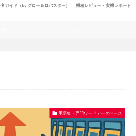
ミドル
ミドルスペック
ミドルタイプ
ミドル機
メーカー
者ガイド（by グロー＆ロバスター）
機種レビュー・実機レポート
メーカー対応
メーカー比較
メーカー申請
メインプログラム
メイン制御基板
メイン基板
メカ設計
メダルホッパー
気機種
パチンコ メーカー別
パチンコ 話題
メダル識別
メダル貸し
メッキ処理
メモリチェック
メリット
ンタルマネジメント
メンテナンス
メンテナンス基板
モーター制御
モード移行
モード管理
モジュール設計
モノラル
やめ時
ターテインメント
ライトミドル
ラウンド
ラウンド振り分け表
ラッキートリガー
ランプ制御IC
リースレンタル
リース契約
リーチ目
リードスイッチ
リールモーター
リール制御
リール
リサイクル認定制度
リスク再配分
リスク管理
リスク認知
リ
リセット判別
リセット台
リセット恩恵
リセット狙い
リゼ
リプレイタイム
リプレイハズシ
リプレイ制御
リモコンボード
用語集・専門ワードデータベース
リユース機
リユース部品
リンク構造
レバーON
レビュー
ロックピン
ロバスター
ワープ
ワープ入賞
ワープ狙い
一撃万発
一時所得
一発台
一発告知
一種二種
一種