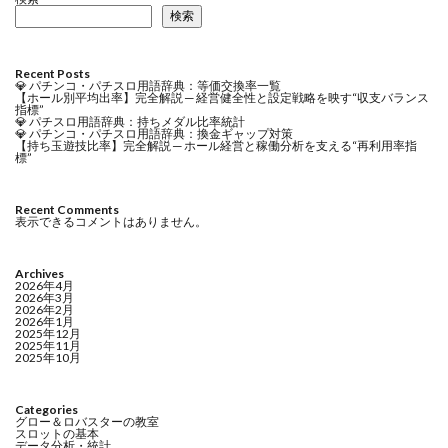
フェイルセーフ
フォトセンサー
ブランド体験
検索
ブランド戦略
プレイヤー心理
プレイヤー行動
プレミア演出
フロー状態
プロスペクト理論
Recent Posts
💎 パチンコ・パチスロ用語辞典：等価交換率一覧
【ホール別平均出率】完全解説 ─ 経営健全性と設定戦略を映す“収支バランス
プロ技術
ベクトル制御
ヘソと電チュー
指標”
💎 パチスロ用語辞典：持ちメダル比率統計
ヘソ入賞
ヘソ賞球
ヘソ釘
ベル入賞音
💎 パチンコ・パチスロ用語辞典：換金ギャップ対策
【持ち玉遊技比率】完全解説 ─ ホール経営と稼働分析を支える“再利用率指
標”
ボーダー
ボーダーライン
ボーダー理論
ボーナス
ボーナス察知
ボーナス成立
Recent Comments
表示できるコメントはありません。
ボーナス確定画面
ボーナス確率
ホール
ホールコンピュータ
ホールコンピュータ解析
Archives
ホールサービス
ホールデータ
ホールマナー
2026年4月
2026年3月
2026年2月
ホールルール
ホール作業
ホール入門
2026年1月
2025年12月
ホール別平均出率
ホール徘徊
ホール戦略
2025年11月
2025年10月
ホール攻略
ホール文化
ホール管理
ホール管理者
ホール素子
ホール経営
Categories
グロー＆ロバスターの教室
ホール設置確認
ホール調整
ホール運営
スロットの基本
データ分析・統計