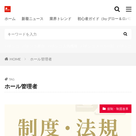
パチスロ用語
パチスロ統計
パチスロ資金管理
パチンコ
パチンコ 仕組み
パチンコ 換金
ホーム
新着ニュース
業界トレンド
初心者ガイド（by グロー＆ロバス
パチンコRUSH
パチンコUX
パチンコデザイン
パチンコデビュー
パチンコの仕組み
パチンコの進化
パチンコファン向け記事
パチンコ
パチンコ 新台
パチンコ 人気機種
パチンコ メーカー別
パチンコ 
パチンコマナー
パチンコ不正
パチンコ価格
パチンコ入門
パチンコ再生
パチンコ分析
HOME
ホール管理者
パチンコ初心者
パチンコ台の重さ
パチンコ史
パチンコ基礎
パチンコ基礎知識
パチンコ市場
TAG
パチンコ市場分析
パチンコ心理
パチンコ心理学
ホール管理者
パチンコ心理設計
パチンコ思考法
パチンコ技術
パチンコ技術史
パチンコ文化
パチンコ文化史
規制・制度改革
パチンコ業界
パチンコ業界2025
パチンコ業界分析
パチンコ業界戦略
パチンコ業界統計
パチンコ業者
パチンコ構造
パチンコ歴史
パチンコ法令