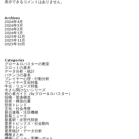
表示できるコメントはありません。
打ち込み枚数管理
打感
打撃角度
打釘力
払い出し
払い出しユニット
払い出し制御
Archives
2026年4月
払い出し制御IC
払い出し機構
払い出し装置
2026年3月
2026年2月
2026年1月
払い出し音演出
払出制御
払出基板
技術介入
2025年12月
2025年11月
技術介入率
技術分析
技術基準
技術文書
2025年10月
技術検証
技術構造
技術統合
技術解析
Categories
技術資料
技術進化
技術革新
投入スロット
グロー＆ロバスターの教室
スロットの基本
データ分析・統計
投資効率
投資心理
押し順
押し順ナビ
パチンコの基本
プレイヤー心理・行動分析
抽選
抽選ロジック
抽選制御
抽選構造
プレイヤー文化特集
中古・リユース特集
今さら聞けないシリーズ
抽選機構
抽選確率
抽選結果同期
初心者ガイド（by グロー＆ロバスター）
役物・筐体構造
持ちメダル比率
持ち物
持ち玉
持続可能性
技術・構造白書
技術トレンド
文化・社会考察
指導
指導措置
振動対策
据え置き
新台速報・注目機種
新着ニュース
据え置きリセット判別
据え置き台
捻り打ち
新素材・次世代技術
業界トピックス・社会動向
業界トレンド
捻り込み
掛け持ち
掲示制度
換金ギャップ
業界統計・データ分析
機種まとめ
換金レート
換金率
損失回避
機種レビュー・実機レポート