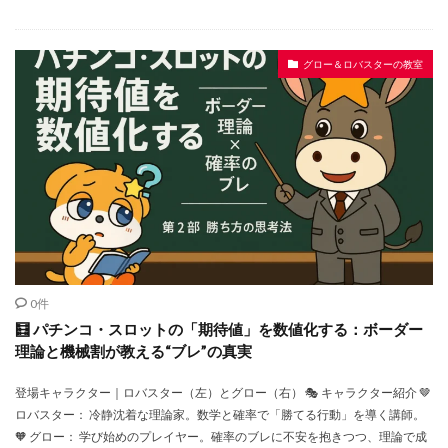
固定ボルト
固定金具
国税庁通達
圧着端子
在庫回転
地域差
地域調和
型式同一性
グロー＆ロバスターの教室
型式変更申請
型式試験
基板コネクタ
基礎知識
報酬予測誤差
報酬演出
報酬系
報酬系ドーパミン
増玉
変動停止予告
変動制御ROM
変圧器
外為法
外部ROMチェック
大型店
大工の源さん
大当たり振り分け
大当たり機構
大数の法則
大都技研
大須
天井
天井時短
天井狙い
天国モード
天国ループ
奇跡の瞬間
子役確率
0件
学び方
学習システム
安全制御
安全回路
🧮 パチンコ・スロットの「期待値」を数値化する：ボーダー
安全性
安全規格
安全設計
安定支持
理論と機械割が教える“ブレ”の真実
安定稼働
定額法
実写演出
実効出玉
登場キャラクター｜ロバスター（左）とグロー（右） 🎭 キャラクター紹介 🤎
実効性能
実戦テクニック
実戦理論
ロバスター： 冷静沈着な理論家。数学と確率で「勝てる行動」を導く講師。
実機レポート
実機改造禁止
実測出率
🧡 グロー： 学び始めのプレイヤー。確率のブレに不安を抱きつつ、理論で成