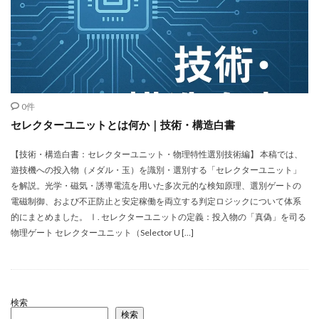
パチンコ構造
パチンコ歴史
パチンコ法令
パチンコ法規
パチンコ流通
パチンコ流通構造
パチンコ演出
パチンコ演出論
パチンコ物理
パチンコ理論
パチンコ産業
パチンコ産業史
パチンコ用語
パチンコ用語辞典
パチンコ相場
0件
セレクターユニットとは何か｜技術・構造白書
パチンコ確率
パチンコ経済史
パチンコ規制
パチンコ解析
パチンコ貿易
パチンコ開発
【技術・構造白書：セレクターユニット・物理特性選別技術編】 本稿では、
パチンコ革命
バックライト
バトルリーチ
遊技機への投入物（メダル・玉）を識別・選別する「セレクターユニット」
を解説。光学・磁気・誘導電流を用いた多次元的な検知原理、選別ゲートの
ハナビ
パネル構造
ハプティクス
ハマり台
電磁制御、および不正防止と安定稼働を両立する判定ロジックについて体系
ハンドルスイッチ
ハンドル式
ハンドル操作
的にまとめました。 Ⅰ. セレクターユニットの定義：投入物の「真偽」を司る
ハンドル構造
ヒートシンク
ヒキ弱
ヒキ強
物理ゲート セレクターユニット（Selector U […]
ビジネス戦略
ビスティ
ビタ押し
ビッグシューター
ヒンジ機構
ピンタンブラー
ファンファーレ演出
フィードバック
検索
検索
フィードバック制御
フィーバー