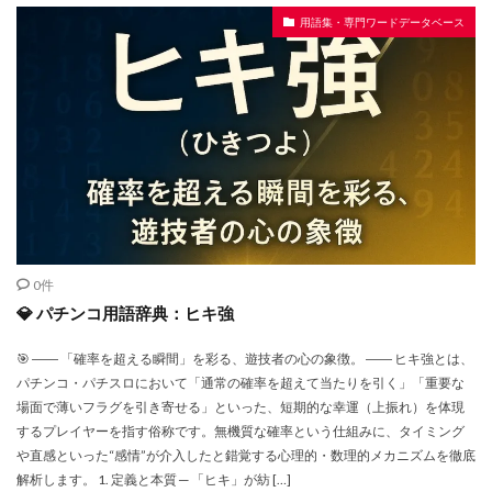
用語集・専門ワードデータベース
入賞誘導
全台系
全商協
全商協・日遊協データ
全商協オークション
全回転演出
全図柄テンパイ
全日遊連
公安委員会
公安委員会報告書
公安委員会講習会
公開情報
共振解析
内部カウンタ
内部不正
内部制御
内部循環
内部抽選
内部状態
再プレイ
再プレイ回数制限
再プレイ率
再利用
再利用禁止
再抽選演出
再整備
0件
再検定
再演出型RUSH
再現率
再認定
💎 パチンコ用語辞典：ヒキ強
再認定検査費用
再販
再販価格予測
🎯 ―― 「確率を超える瞬間」を彩る、遊技者の心の象徴。 ―― ヒキ強とは、
再販回転率
再資源化
冷却ファン
冷却監視
パチンコ・パチスロにおいて「通常の確率を超えて当たりを引く」「重要な
出口信頼性
出率
出率再現性
出玉
場面で薄いフラグを引き寄せる」といった、短期的な幸運（上振れ）を体現
出玉カウンター
出玉グラフ
出玉システム
するプレイヤーを指す俗称です。無機質な確率という仕組みに、タイミング
や直感といった“感情”が介入したと錯覚する心理的・数理的メカニズムを徹底
出玉データ
出玉バランス
出玉バランス調整
解析します。 1. 定義と本質 ─ 「ヒキ」が紡 […]
出玉ランキング
出玉上限
出玉傾向
出玉制御