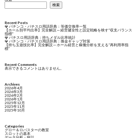
フェイルセーフ
フォトセンサー
ブランド体験
検索
ブランド戦略
プレイヤー心理
プレイヤー行動
プレミア演出
フロー状態
プロスペクト理論
Recent Posts
💎 パチンコ・パチスロ用語辞典：等価交換率一覧
【ホール別平均出率】完全解説 ─ 経営健全性と設定戦略を映す“収支バランス
プロ技術
ベクトル制御
ヘソと電チュー
指標”
💎 パチスロ用語辞典：持ちメダル比率統計
ヘソ入賞
ヘソ賞球
ヘソ釘
ベル入賞音
💎 パチンコ・パチスロ用語辞典：換金ギャップ対策
【持ち玉遊技比率】完全解説 ─ ホール経営と稼働分析を支える“再利用率指
標”
ボーダー
ボーダーライン
ボーダー理論
ボーナス
ボーナス察知
ボーナス成立
Recent Comments
表示できるコメントはありません。
ボーナス確定画面
ボーナス確率
ホール
ホールコンピュータ
ホールコンピュータ解析
Archives
ホールサービス
ホールデータ
ホールマナー
2026年4月
2026年3月
2026年2月
ホールルール
ホール作業
ホール入門
2026年1月
2025年12月
ホール別平均出率
ホール徘徊
ホール戦略
2025年11月
2025年10月
ホール攻略
ホール文化
ホール管理
ホール管理者
ホール素子
ホール経営
Categories
グロー＆ロバスターの教室
ホール設置確認
ホール調整
ホール運営
スロットの基本
データ分析・統計