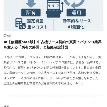
パチンコ法規
パチンコ流通
パチンコ流通構造
パチンコ演出
パチンコ演出論
パチンコ物理
パチンコ理論
パチンコ産業
パチンコ産業史
パチンコ用語
パチンコ用語辞典
パチンコ相場
パチンコ確率
パチンコ経済史
パチンコ規制
0件
パチンコ解析
パチンコ貿易
パチンコ開発
👑【信頼度MAX版】中古機リース契約の真実：パチンコ業界
パチンコ革命
バックライト
バトルリーチ
を変える「所有の終焉」と新経済設計図
ハナビ
パネル構造
ハプティクス
ハマり台
📑 導入：中古機リースが導く「財務の最適解」 ── 所有リスクを排除し、流
ハンドルスイッチ
ハンドル式
ハンドル操作
動的リソースで勝つ時代へ パチンコ・パチスロ業界は、資産を「所有する」
ハンドル構造
ヒートシンク
ヒキ弱
ヒキ強
時代から「運用する」時代へと劇的な転換期を迎えています。日遊協や全商
協の最新データによれば、中古機リースモデルの活用は、高額な初期投資を
ビジネス戦略
ビスティ
ビタ押し
伴うスマート遊技機の普及に伴い、ホール経営の新たな基盤となりました。
ビッグシューター
ヒンジ機構
ピンタンブラー
会計上の耐用年数と市場での実稼働期間の乖離を埋め、キ […]
ファンファーレ演出
フィードバック
フィードバック制御
フィーバー
フィーバーシリーズ
フェイク先読み
検索