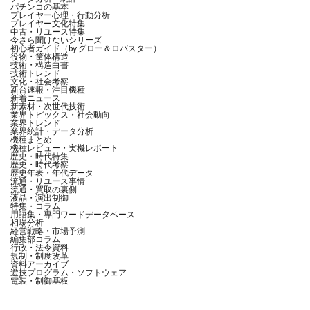
パチンコの基本
ホール選び
ポイント還元率
ボタンバイブ
プレイヤー心理・行動分析
プレイヤー文化特集
ボタン基板
ボタン演出
ホッパー
中古・リユース特集
今さら聞けないシリーズ
初心者ガイド（by グロー＆ロバスター）
ホッパーセンサー
ホッパーモーター
ホッパー回路
役物・筐体構造
技術・構造白書
ポリカーボネート
ホルコン
ホルコン制御
技術トレンド
文化・社会考察
新台速報・注目機種
マイコン制御
マイスロ
マスロ
マナー
新着ニュース
新素材・次世代技術
ミキシング
ミドル
ミドルスペック
業界トピックス・社会動向
業界トレンド
業界統計・データ分析
ミドルタイプ
ミドル機
メーカー
機種まとめ
機種レビュー・実機レポート
メーカー分析
メーカー哲学
メーカー対応
歴史・時代特集
歴史・時代考察
歴史年表・年代データ
メーカー比較
メーカー申請
メインプログラム
流通・リユース事情
流通・買取の裏側
メイン制御
メイン制御ROM
メイン制御基板
液晶・演出制御
特集・コラム
用語集・専門ワードデータベース
メイン基板
メカ設計
メダルホッパー
相場分析
経営戦略・市場予測
メダル投入
メダル検知
メダル識別
編集部コラム
行政・法令資料
規制・制度改革
メダル貸し
メッキ処理
メモリチェック
資料アーカイブ
遊技プログラム・ソフトウェア
メリット
メルカリ
メンタル
電装・制御基板
メンタルマネジメント
メンテナンス