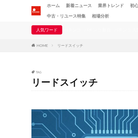
ミキシング
ホーム
新着ニュース
業界トレンド
初心
メーカー哲学
中古・リユース特集
相場分析
メイン制御ROM
人気ワード
パチンコ
パチンコ 新台
パチンコ 人
メダル検知
メンタル
メ
HOME
リードスイッチ
モード制御
ユニバーサルエン
ラウンド間
TAG
リーチ演出
リードスイッチ
リサイクル
リセット依存
リゼロループ
リユース市場
ロジスティクス
ワイヤレス制御