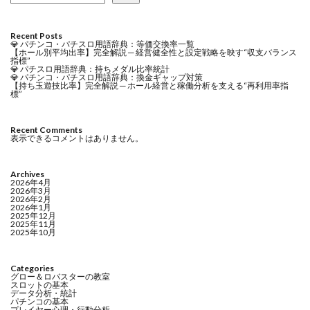
フィーバーシリーズ
フェイク先読み
Recent Posts
フェイルセーフ
フォトセンサー
ブランド体験
💎 パチンコ・パチスロ用語辞典：等価交換率一覧
【ホール別平均出率】完全解説 ─ 経営健全性と設定戦略を映す“収支バランス
ブランド戦略
プレイヤー心理
プレイヤー行動
指標”
💎 パチスロ用語辞典：持ちメダル比率統計
💎 パチンコ・パチスロ用語辞典：換金ギャップ対策
プレミア演出
フロー状態
プロスペクト理論
【持ち玉遊技比率】完全解説 ─ ホール経営と稼働分析を支える“再利用率指
標”
プロ技術
ベクトル制御
ヘソと電チュー
ヘソ入賞
ヘソ賞球
ヘソ釘
ベル入賞音
Recent Comments
表示できるコメントはありません。
ボーダー
ボーダーライン
ボーダー理論
ボーナス
ボーナス察知
ボーナス成立
Archives
2026年4月
ボーナス確定画面
ボーナス確率
ホール
2026年3月
2026年2月
ホールコンピュータ
ホールコンピュータ解析
2026年1月
2025年12月
2025年11月
ホールサービス
ホールデータ
ホールマナー
2025年10月
ホールルール
ホール作業
ホール入門
ホール別平均出率
ホール徘徊
ホール戦略
Categories
グロー＆ロバスターの教室
スロットの基本
ホール攻略
ホール文化
ホール管理
データ分析・統計
パチンコの基本
ホール管理者
ホール素子
ホール経営
プレイヤー心理・行動分析