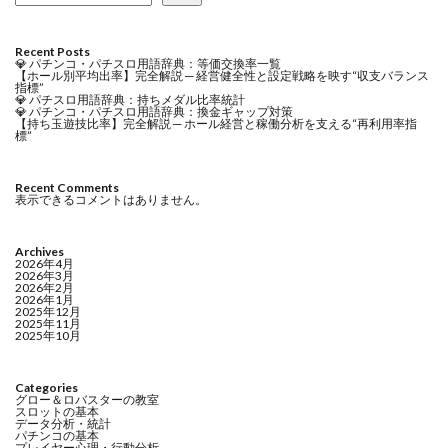
フィーバーシリーズ
フェイク先読み
Recent Posts
フェイルセーフ
フォトセンサー
ブランド体験
💎 パチンコ・パチスロ用語辞典：等価交換率一覧
【ホール別平均出率】完全解説 ─ 経営健全性と設定戦略を映す“収支バランス
ブランド戦略
プレイヤー心理
プレイヤー行動
指標”
💎 パチスロ用語辞典：持ちメダル比率統計
💎 パチンコ・パチスロ用語辞典：換金ギャップ対策
プレミア演出
フロー状態
プロスペクト理論
【持ち玉遊技比率】完全解説 ─ ホール経営と稼働分析を支える“再利用率指
標”
プロ技術
ベクトル制御
ヘソと電チュー
ヘソ入賞
ヘソ賞球
ヘソ釘
ベル入賞音
Recent Comments
表示できるコメントはありません。
ボーダー
ボーダーライン
ボーダー理論
ボーナス
ボーナス察知
ボーナス成立
Archives
2026年4月
ボーナス確定画面
ボーナス確率
ホール
2026年3月
2026年2月
ホールコンピュータ
ホールコンピュータ解析
2026年1月
2025年12月
2025年11月
ホールサービス
ホールデータ
ホールマナー
2025年10月
ホールルール
ホール作業
ホール入門
ホール別平均出率
ホール徘徊
ホール戦略
Categories
グロー＆ロバスターの教室
スロットの基本
ホール攻略
ホール文化
ホール管理
データ分析・統計
パチンコの基本
ホール管理者
ホール素子
ホール経営
プレイヤー心理・行動分析