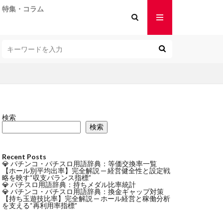
メーカー分析
特集・コラム
メイン制御
メダル投入
メルカリ
モーター駆動
ラウンド昇格
リース課税
検索
制御基板
検索
セット
ロ
Recent Posts
💎 パチンコ・パチスロ用語辞典：等価交換率一覧
【ホール別平均出率】完全解説 ─ 経営健全性と設定戦
リユース
略を映す“収支バランス指標”
💎 パチスロ用語辞典：持ちメダル比率統計
ログ管理
💎 パチンコ・パチスロ用語辞典：換金ギャップ対策
【持ち玉遊技比率】完全解説 ─ ホール経営と稼働分析
ワープ調整
を支える“再利用率指標”
二種混合