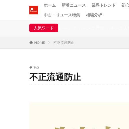
ミキシング
ホーム
新着ニュース
業界トレンド
初心
メーカー哲学
中古・リユース特集
相場分析
メイン制御ROM
人気ワード
パチンコ
パチンコ 新台
パチンコ 人
メダル検知
メンタル
メ
HOME
不正流通防止
モード制御
ユニバーサルエン
ラウンド間
TAG
リーチ演出
不正流通防止
リサイクル
リセット依存
リゼロループ
リユース市場
ロジスティクス
ワイヤレス制御