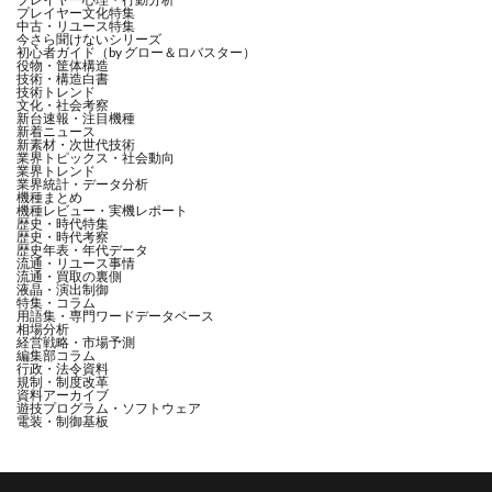
プレイヤー文化特集
中古・リユース特集
ホール設置確認
ホール調整
ホール運営
今さら聞けないシリーズ
初心者ガイド（by グロー＆ロバスター）
ホール選び
ポイント還元率
ボタンバイブ
役物・筐体構造
技術・構造白書
技術トレンド
ボタン基板
ボタン演出
ホッパー
文化・社会考察
新台速報・注目機種
ホッパーセンサー
ホッパーモーター
ホッパー回路
新着ニュース
新素材・次世代技術
業界トピックス・社会動向
ポリカーボネート
ホルコン
ホルコン制御
業界トレンド
業界統計・データ分析
マイコン制御
マイスロ
マスロ
マナー
機種まとめ
機種レビュー・実機レポート
歴史・時代特集
ミキシング
ミドル
ミドルスペック
歴史・時代考察
歴史年表・年代データ
ミドルタイプ
ミドル機
メーカー
流通・リユース事情
流通・買取の裏側
液晶・演出制御
メーカー分析
メーカー哲学
メーカー対応
特集・コラム
用語集・専門ワードデータベース
メーカー比較
メーカー申請
メインプログラム
相場分析
経営戦略・市場予測
編集部コラム
メイン制御
メイン制御ROM
メイン制御基板
行政・法令資料
規制・制度改革
メイン基板
メカ設計
メダルホッパー
資料アーカイブ
遊技プログラム・ソフトウェア
電装・制御基板
メダル投入
メダル検知
メダル識別
メダル貸し
メッキ処理
メモリチェック