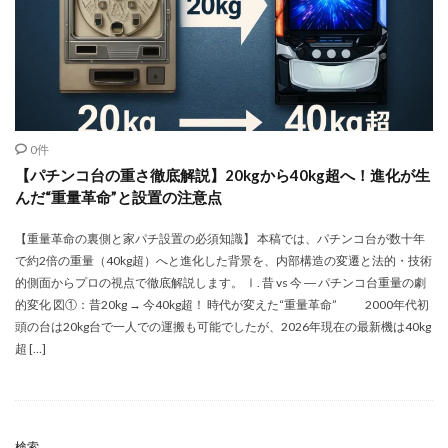
パチンコ法規
パチンコ流通
パチンコ流通構造
パチンコ演出
パチンコ演出論
パチンコ物理
パチンコ理論
パチンコ産業
パチンコ産業史
パチンコ用語
パチンコ用語辞典
パチンコ相場
パチンコ確率
パチンコ経済史
パチンコ規制
0件
パチンコ解析
パチンコ貿易
パチンコ開発
【パチンコ台の重さ徹底解説】20kgから40kg超へ！進化が生
パチンコ革命
バックライト
バトルリーチ
んだ“重量革命”と設置の注意点
ハナビ
パネル構造
ハプティクス
ハマり台
【重量革命の裏側と家パチ設置の必須知識】 本稿では、パチンコ台が数十年
ハンドルスイッチ
ハンドル式
ハンドル操作
で約2倍の重量（40kg超）へと進化した背景を、内部構造の変遷と法的・技術
ハンドル構造
ヒートシンク
ヒキ弱
ヒキ強
的側面からプロの視点で徹底解説します。 Ⅰ. 昔 vs 今 ― パチンコ台重量の劇
的変化 図①：昔20kg → 今40kg超！ 時代が変えた“重量革命” 2000年代初
ビジネス戦略
ビスティ
ビタ押し
頭の台は20kg台で一人での運搬も可能でしたが、2026年現在の最新機は40kg
ビッグシューター
ヒンジ機構
ピンタンブラー
超 […]
ファンファーレ演出
フィードバック
フィードバック制御
フィーバー
フィーバーシリーズ
フェイク先読み
検索