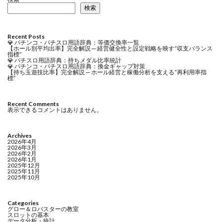
フェイルセーフ
フォトセンサー
ブランド体験
検索
ブランド戦略
プレイヤー心理
プレイヤー行動
プレミア演出
フロー状態
プロスペクト理論
Recent Posts
💎 パチンコ・パチスロ用語辞典：等価交換率一覧
【ホール別平均出率】完全解説 ─ 経営健全性と設定戦略を映す“収支バランス
プロ技術
ベクトル制御
ヘソと電チュー
指標”
💎 パチスロ用語辞典：持ちメダル比率統計
ヘソ入賞
ヘソ賞球
ヘソ釘
ベル入賞音
💎 パチンコ・パチスロ用語辞典：換金ギャップ対策
【持ち玉遊技比率】完全解説 ─ ホール経営と稼働分析を支える“再利用率指
標”
ボーダー
ボーダーライン
ボーダー理論
ボーナス
ボーナス察知
ボーナス成立
Recent Comments
表示できるコメントはありません。
ボーナス確定画面
ボーナス確率
ホール
ホールコンピュータ
ホールコンピュータ解析
Archives
ホールサービス
ホールデータ
ホールマナー
2026年4月
2026年3月
2026年2月
ホールルール
ホール作業
ホール入門
2026年1月
2025年12月
ホール別平均出率
ホール徘徊
ホール戦略
2025年11月
2025年10月
ホール攻略
ホール文化
ホール管理
ホール管理者
ホール素子
ホール経営
Categories
グロー＆ロバスターの教室
ホール設置確認
ホール調整
ホール運営
スロットの基本
データ分析・統計