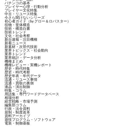
パチンコの基本
ホール選び
ポイント還元率
ボタンバイブ
プレイヤー心理・行動分析
プレイヤー文化特集
ボタン基板
ボタン演出
ホッパー
中古・リユース特集
今さら聞けないシリーズ
初心者ガイド（by グロー＆ロバスター）
ホッパーセンサー
ホッパーモーター
ホッパー回路
役物・筐体構造
技術・構造白書
ポリカーボネート
ホルコン
ホルコン制御
技術トレンド
文化・社会考察
新台速報・注目機種
マイコン制御
マイスロ
マスロ
マナー
新着ニュース
新素材・次世代技術
ミキシング
ミドル
ミドルスペック
業界トピックス・社会動向
業界トレンド
業界統計・データ分析
ミドルタイプ
ミドル機
メーカー
機種まとめ
機種レビュー・実機レポート
メーカー分析
メーカー哲学
メーカー対応
歴史・時代特集
歴史・時代考察
歴史年表・年代データ
メーカー比較
メーカー申請
メインプログラム
流通・リユース事情
流通・買取の裏側
メイン制御
メイン制御ROM
メイン制御基板
液晶・演出制御
特集・コラム
用語集・専門ワードデータベース
メイン基板
メカ設計
メダルホッパー
相場分析
経営戦略・市場予測
メダル投入
メダル検知
メダル識別
編集部コラム
行政・法令資料
規制・制度改革
メダル貸し
メッキ処理
メモリチェック
資料アーカイブ
遊技プログラム・ソフトウェア
メリット
メルカリ
メンタル
電装・制御基板
メンタルマネジメント
メンテナンス