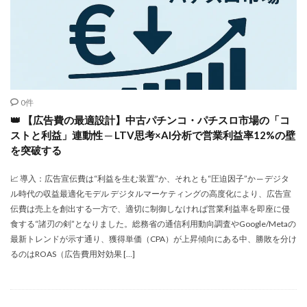
パチンコ理論
パチンコ産業
パチンコ産業史
パチンコ用語
パチンコ用語辞典
パチンコ相場
パチンコ確率
パチンコ経済史
パチンコ規制
パチンコ解析
パチンコ貿易
パチンコ開発
パチンコ革命
バックライト
バトルリーチ
0件
👑 【広告費の最適設計】中古パチンコ・パチスロ市場の「コ
ハナビ
パネル構造
ハプティクス
ハマり台
ストと利益」連動性 ─ LTV思考×AI分析で営業利益率12%の壁
ハンドルスイッチ
ハンドル式
ハンドル操作
を突破する
ハンドル構造
ヒートシンク
ヒキ弱
ヒキ強
📈 導入：広告宣伝費は“利益を生む装置”か、それとも“圧迫因子”か ─ デジタ
ビジネス戦略
ビスティ
ビタ押し
ル時代の収益最適化モデル デジタルマーケティングの高度化により、広告宣
ビッグシューター
ヒンジ機構
ピンタンブラー
伝費は売上を創出する一方で、適切に制御しなければ営業利益率を即座に侵
食する“諸刃の剣”となりました。総務省の通信利用動向調査やGoogle/Metaの
ファンファーレ演出
フィードバック
最新トレンドが示す通り、獲得単価（CPA）が上昇傾向にある中、勝敗を分け
フィードバック制御
フィーバー
るのはROAS（広告費用対効果 […]
フィーバーシリーズ
フェイク先読み
フェイルセーフ
フォトセンサー
ブランド体験
ブランド戦略
プレイヤー心理
プレイヤー行動