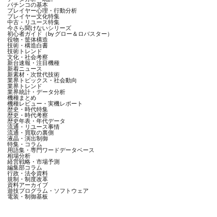
パチンコの基本
ホール選び
ポイント還元率
ボタンバイブ
プレイヤー心理・行動分析
プレイヤー文化特集
ボタン基板
ボタン演出
ホッパー
中古・リユース特集
今さら聞けないシリーズ
初心者ガイド（by グロー＆ロバスター）
ホッパーセンサー
ホッパーモーター
ホッパー回路
役物・筐体構造
技術・構造白書
ポリカーボネート
ホルコン
ホルコン制御
技術トレンド
文化・社会考察
新台速報・注目機種
マイコン制御
マイスロ
マスロ
マナー
新着ニュース
新素材・次世代技術
ミキシング
ミドル
ミドルスペック
業界トピックス・社会動向
業界トレンド
業界統計・データ分析
ミドルタイプ
ミドル機
メーカー
機種まとめ
機種レビュー・実機レポート
メーカー分析
メーカー哲学
メーカー対応
歴史・時代特集
歴史・時代考察
歴史年表・年代データ
メーカー比較
メーカー申請
メインプログラム
流通・リユース事情
流通・買取の裏側
メイン制御
メイン制御ROM
メイン制御基板
液晶・演出制御
特集・コラム
用語集・専門ワードデータベース
メイン基板
メカ設計
メダルホッパー
相場分析
経営戦略・市場予測
メダル投入
メダル検知
メダル識別
編集部コラム
行政・法令資料
規制・制度改革
メダル貸し
メッキ処理
メモリチェック
資料アーカイブ
遊技プログラム・ソフトウェア
メリット
メルカリ
メンタル
電装・制御基板
メンタルマネジメント
メンテナンス