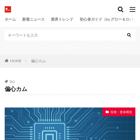
パチスロ構造白書
パチスロ歴史
パチスロ理論
パチスロ用語
パチスロ統計
パチスロ資金管理
ホーム
新着ニュース
業界トレンド
初心者ガイド（by グロー＆ロバス
パチンコ
パチンコ 仕組み
パチンコ 換金
パチンコRUSH
パチンコUX
パチンコデザイン
パチンコデビュー
パチンコの仕組み
パチンコ
パチンコ 新台
パチンコ 人気機種
パチンコ メーカー別
パチンコ 
パチンコの進化
パチンコファン向け記事
HOME
偏心カム
パチンコマナー
パチンコ不正
パチンコ価格
パチンコ入門
パチンコ再生
パチンコ分析
TAG
パチンコ初心者
パチンコ台の重さ
パチンコ史
偏心カム
パチンコ基礎
パチンコ基礎知識
パチンコ市場
パチンコ市場分析
パチンコ心理
パチンコ心理学
パチンコ心理設計
パチンコ思考法
パチンコ技術
役物・筐体構造
パチンコ技術史
パチンコ文化
パチンコ文化史
パチンコ業界
パチンコ業界2025
パチンコ業界分析
パチンコ業界戦略
パチンコ業界統計
パチンコ業者