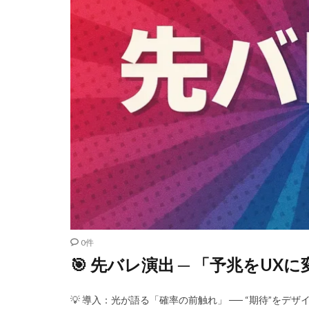
一種二種混合機
不正改造
不
中リール制御
中古市場動向
中古資産価値
主制御基板
仕組み解説
仮面ライダー
体感設計
体
保安基準改定
保証制度
保
偏心カム
停
0件
光学UI
光学
🎯 先バレ演出 ─ 「予兆をUX
入出力制御
入賞口制御
💡 導入：光が語る「確率の前触れ」 ── “期待”を