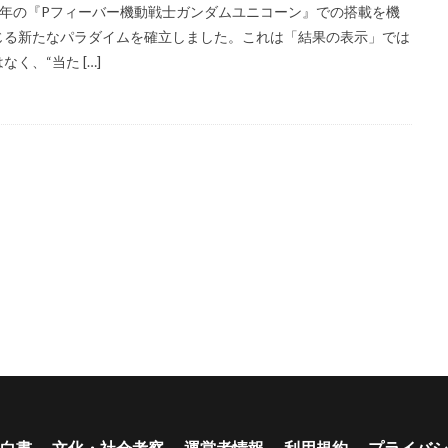
21年の『Pフィーバー機動戦士ガンダムユニコーン』での搭載を機
ータ
全商協オークション
全回転演出
全図柄テンパイ
全日遊
じる新たなパラダイムを確立しました。これは「結果の表示」では
公安委員会講習会
公開情報
共振解析
内部カウンタ
内
、“当た […]
部循環
内部抽選
内部状態
再プレイ
再プレイ回数制限
用禁止
再抽選演出
再整備
再検定
再演出型RUSH
再現
再販
再販価格予測
再販回転率
再資源化
冷却ファン
出率
出率再現性
出玉
出玉カウンター
出玉グラフ
出玉
出玉バランス
出玉バランス調整
出玉ランキング
出玉上限
出
玉削り
出玉効率
出玉性能
出玉性能試験
出玉期待値
出
率規制
出玉現象
出玉監視
出玉管理
出玉系統
出玉統計
玉試験
出玉調整
出現率
出目文化
分散
分散制御
者ガイド
初心者向け
初心者講座
判断エラー
利益率
利
御
制御テーブル
制御基板
割り込み処理
効果音
勝ち方
てる台
勝率
勝率アップ
勝率体感
勝率向上
勝率管理
電子
単独当選
単発
印刷技術
即ヤメ
即時報酬
反
支
収束
収益循環
取りこぼし
取り置き
古物商許可
白書
文化・社会考察
運営者情報
利用規約
プライバシ