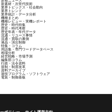
新着ニュース
新素材・次世代技術
連
公安委員会
業界トピックス・社会動向
業界トレンド
部不正
業界統計・データ分析
機種まとめ
再プレイ率
機種レビュー・実機レポート
歴史・時代特集
率
再認定
歴史・時代考察
歴史年表・年代データ
冷却監視
流通・リユース事情
流通・買取の裏側
システム
液晶・演出制御
特集・コラム
玉傾向
用語集・専門ワードデータベース
相場分析
経営戦略・市場予測
玉構成
出玉機構
編集部コラム
行政・法令資料
出玉表示
規制・制度改革
資料アーカイブ
分煙
刑法
遊技プログラム・ソフトウェア
電装・制御基板
益率分析
勝ち方講座
匂い対策
射センサー
可動役物
ーポリシー
サイト運営方針