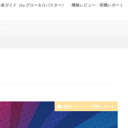
ミドル
ミドルスペック
ミドルタイプ
ミドル機
メーカー
者ガイド（by グロー＆ロバスター）
機種レビュー・実機レポート
メーカー対応
メーカー比較
メーカー申請
メインプログラム
メイン制御基板
メイン基板
メカ設計
メダルホッパー
気機種
パチンコ メーカー別
パチンコ 話題
メダル識別
メダル貸し
メッキ処理
メモリチェック
メリット
ンタルマネジメント
メンテナンス
メンテナンス基板
モーター制御
モード移行
モード管理
モジュール設計
モノラル
やめ時
ターテインメント
ライトミドル
ラウンド
ラウンド振り分け表
ラッキートリガー
ランプ制御IC
リースレンタル
リース契約
リーチ目
リードスイッチ
リールモーター
リール制御
リール
リサイクル認定制度
リスク再配分
リスク管理
リスク認知
リ
リセット判別
リセット台
リセット恩恵
リセット狙い
リゼ
リプレイタイム
リプレイハズシ
リプレイ制御
リモコンボード
機種レビュー・実機レポート
リユース機
リユース部品
リンク構造
レバーON
レビュー
ロックピン
ロバスター
ワープ
ワープ入賞
ワープ狙い
一撃万発
一時所得
一発台
一発告知
一種二種
一種