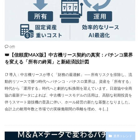
羽根物
習慣化
耐久構造
耐久試験
耐振構造
耐熱設計
聴覚デザイン
聴覚心理
聴覚演出
職人文化
職業打ち
脳科学
自主回収制度
自主規制
自動払い出し機構
自己正当化傾向
自我枯渇
花の慶次
花満開
0件
👑【信頼度MAX版】中古機リース契約の真実：パチンコ業界
落下構造
藤商事
虚偽表示
虹フラッシュ
を変える「所有の終焉」と新経済設計図
行動心理学
行動経済学
行政処分
行政協調
行政手続き
行政指導
行政指導文書
行政監査
📑 導入：中古機リースが導く「財務の最適解」 ── 所有リスクを排除し、流
動的リソースで勝つ時代へ パチンコ・パチスロ業界は、資産を「所有する」
行政監督
行政費用
表示制御
表示義務
時代から「運用する」時代へと劇的な転換期を迎えています。日遊協や全商
裏モノ
裏基板
補助抽選
製造コスト
協の最新データによれば、中古機リースモデルの活用は、高額な初期投資を
製造業者
製造業者名
製造番号
西日本
伴うスマート遊技機の普及に伴い、ホール経営の新たな基盤となりました。
会計上の耐用年数と市場での実稼働期間の乖離を埋め、キ […]
西陣
見極め方
規制
規制改正
規制緩和
規則解説
視覚インターフェース
観察技術
角度設計
触覚
触覚UI
記号の美学
業界トレンド
記憶再固定化
設定1公称出率
設定モード