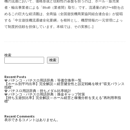
機の流通において、価格形成と信頼性の基盤を担うのは、ホール・販売業
者・輸出事業者による「BtoB（業者間）取引」です。流通量の約7〜8割を占
めるこの巨大な経済圏は、全商協（全国遊技機商業協同組合連合会）が提唱
する「中古遊技機流通健全化要綱」を根幹とし、機歴情報の一元管理によっ
て制度的信頼を担保しています。本稿では、その実務 […]
検索
検索
Recent Posts
💎 パチンコ・パチスロ用語辞典：等価交換率一覧
【ホール別平均出率】完全解説 ─ 経営健全性と設定戦略を映す“収支バランス
指標”
💎 パチスロ用語辞典：持ちメダル比率統計
💎 パチンコ・パチスロ用語辞典：換金ギャップ対策
【持ち玉遊技比率】完全解説 ─ ホール経営と稼働分析を支える“再利用率指
標”
Recent Comments
表示できるコメントはありません。