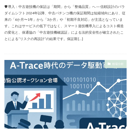
電チュー拾い率
電力
電動ハンドル
🛡️ 導入：中古遊技機の保証は「期間」から「整備品質」へ ― 信頼設計のパラ
電動ユニット
電動化
電動発射
電圧制御
ダイムシフト 2024年以降、中古パチンコ機の保証期間は短縮傾向にあり、従
電圧降下
電子ロック
電子制御PCB
電子認証
来の「6か月〜1年」から「3か月」や「初期不良対応」が主流となっていま
す。これはサービスの低下ではなく、スマート遊技機導入によるコスト構造
電波干渉説
電波法
電流制御
電流遮断リレー
の変化と、保通協の「中古遊技機確認証」による法的安全性が確立されたこ
電源トランス
電源ヒューズ
電源ユニット
とによる“リスクの再設計”の結果です。保証期 […]
電源ライン
電磁ソレノイド
電装ユニット
電装冷却
電装制御
電装基板
電装安全
電装技術
電装構造
電装設計
電装部品
相場分析
電装配線
電飾パターン
静電対策
静電防止
静音化
非営業用遊技機
非等価対策
音場設計
音声ROM
音声同期
音声端子
音質最適化
音量
音響
音響制御
音響基板
音響演出
音響補正
音響設計
順押し
風俗営業法
風俗営業許可
風営法
風営法届出書
風営法改正
風営法第23条
風営法第9条