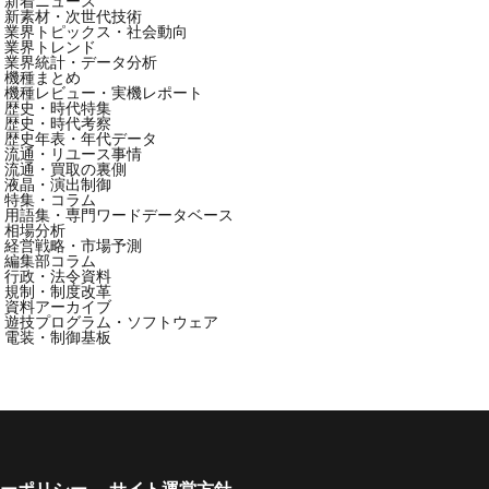
新着ニュース
新素材・次世代技術
連
公安委員会
業界トピックス・社会動向
業界トレンド
部不正
業界統計・データ分析
機種まとめ
再プレイ率
機種レビュー・実機レポート
歴史・時代特集
率
再認定
歴史・時代考察
歴史年表・年代データ
冷却監視
流通・リユース事情
流通・買取の裏側
システム
液晶・演出制御
特集・コラム
玉傾向
用語集・専門ワードデータベース
相場分析
経営戦略・市場予測
玉構成
出玉機構
編集部コラム
行政・法令資料
出玉表示
規制・制度改革
資料アーカイブ
分煙
刑法
遊技プログラム・ソフトウェア
電装・制御基板
益率分析
勝ち方講座
匂い対策
射センサー
可動役物
ーポリシー
サイト運営方針