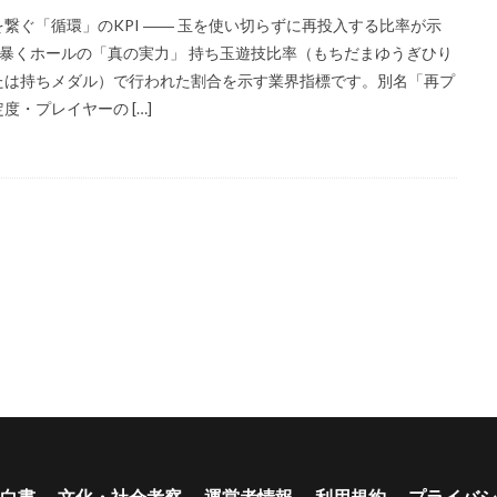
ータ
全商協オークション
全回転演出
全図柄テンパイ
全日遊
ぐ「循環」のKPI ―― 玉を使い切らずに再投入する比率が示
公安委員会講習会
公開情報
共振解析
内部カウンタ
内
率が暴くホールの「真の実力」 持ち玉遊技比率（もちだまゆうぎひり
たは持ちメダル）で行われた割合を示す業界指標です。別名「再プ
部循環
内部抽選
内部状態
再プレイ
再プレイ回数制限
・プレイヤーの […]
用禁止
再抽選演出
再整備
再検定
再演出型RUSH
再現
再販
再販価格予測
再販回転率
再資源化
冷却ファン
出率
出率再現性
出玉
出玉カウンター
出玉グラフ
出玉
出玉バランス
出玉バランス調整
出玉ランキング
出玉上限
出
玉削り
出玉効率
出玉性能
出玉性能試験
出玉期待値
出
率規制
出玉現象
出玉監視
出玉管理
出玉系統
出玉統計
玉試験
出玉調整
出現率
出目文化
分散
分散制御
者ガイド
初心者向け
初心者講座
判断エラー
利益率
利
御
制御テーブル
制御基板
割り込み処理
効果音
勝ち方
てる台
勝率
勝率アップ
勝率体感
勝率向上
勝率管理
電子
単独当選
単発
印刷技術
即ヤメ
即時報酬
反
支
収束
収益循環
取りこぼし
取り置き
古物商許可
白書
文化・社会考察
運営者情報
利用規約
プライバシ