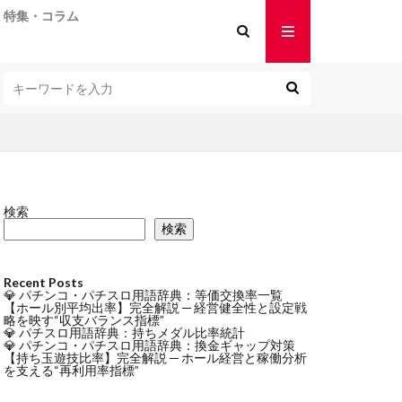
メーカー分析
特集・コラム
メイン制御
メダル投入
メルカリ
モーター駆動
ラウンド昇格
リース課税
検索
制御基板
検索
セット
ロ
Recent Posts
💎 パチンコ・パチスロ用語辞典：等価交換率一覧
【ホール別平均出率】完全解説 ─ 経営健全性と設定戦
リユース
略を映す“収支バランス指標”
💎 パチスロ用語辞典：持ちメダル比率統計
ログ管理
💎 パチンコ・パチスロ用語辞典：換金ギャップ対策
【持ち玉遊技比率】完全解説 ─ ホール経営と稼働分析
ワープ調整
を支える“再利用率指標”
二種混合