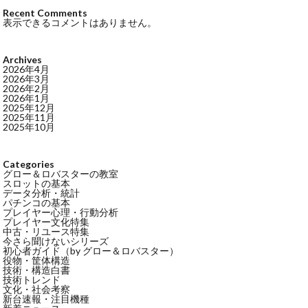
ク
不正対策
Recent Comments
表示できるコメントはありません。
不適合機
機
中古市場
Archives
2026年4月
中古相場分析
2026年3月
2026年2月
習
主体性
2026年1月
2025年12月
交換率
京楽
2025年11月
2025年10月
期
貸し
低貸玉
Categories
グロー＆ロバスターの教室
保安基準
スロットの基本
データ分析・統計
出
保証
パチンコの基本
プレイヤー心理・行動分析
個体差
プレイヤー文化特集
中古・リユース特集
先読み予告
今さら聞けないシリーズ
初心者ガイド（by グロー＆ロバスター）
出
入れ替え
役物・筐体構造
技術・構造白書
入賞口
技術トレンド
文化・社会考察
台系
新台速報・注目機種
全商協