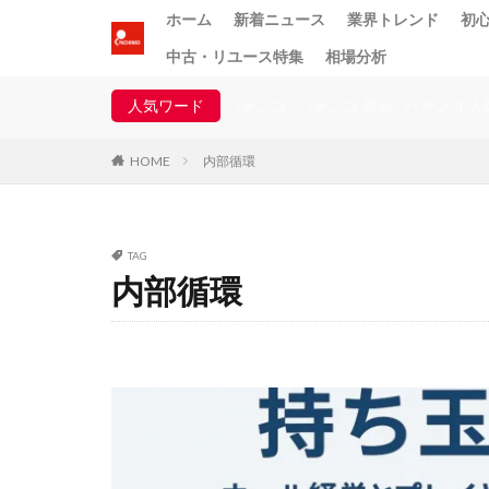
ミキシング
ホーム
新着ニュース
業界トレンド
初心
メーカー哲学
中古・リユース特集
相場分析
メイン制御ROM
人気ワード
パチンコ
パチンコ 新台
パチンコ 人
メダル検知
メンタル
メ
HOME
内部循環
モード制御
ユニバーサルエン
ラウンド間
TAG
リーチ演出
内部循環
リサイクル
リセット依存
リゼロループ
リユース市場
ロジスティクス
ワイヤレス制御