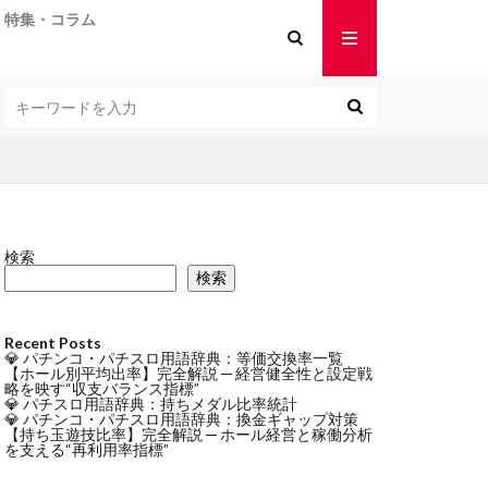
メーカー分析
特集・コラム
メイン制御
メダル投入
メルカリ
モーター駆動
ラウンド昇格
リース課税
検索
制御基板
検索
セット
ロ
Recent Posts
💎 パチンコ・パチスロ用語辞典：等価交換率一覧
【ホール別平均出率】完全解説 ─ 経営健全性と設定戦
リユース
略を映す“収支バランス指標”
💎 パチスロ用語辞典：持ちメダル比率統計
ログ管理
💎 パチンコ・パチスロ用語辞典：換金ギャップ対策
【持ち玉遊技比率】完全解説 ─ ホール経営と稼働分析
ワープ調整
を支える“再利用率指標”
二種混合