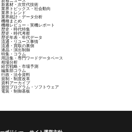
新着ニュース
新素材・次世代技術
連
公安委員会
業界トピックス・社会動向
業界トレンド
部不正
業界統計・データ分析
機種まとめ
再プレイ率
機種レビュー・実機レポート
歴史・時代特集
率
再認定
歴史・時代考察
歴史年表・年代データ
冷却監視
流通・リユース事情
流通・買取の裏側
システム
液晶・演出制御
特集・コラム
玉傾向
用語集・専門ワードデータベース
相場分析
経営戦略・市場予測
玉構成
出玉機構
編集部コラム
行政・法令資料
出玉表示
規制・制度改革
資料アーカイブ
分煙
刑法
遊技プログラム・ソフトウェア
電装・制御基板
益率分析
勝ち方講座
匂い対策
射センサー
可動役物
ーポリシー
サイト運営方針