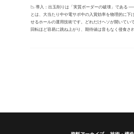
全商協・日遊協デ
📉 導入：出玉削りは「実質ボーダーの破壊」である 
公安委員会報告書
とは、大当たり中や電サポ中の入賞効率を物理的に下
せるホールの運用技術です。どれだけヘソが開いていて
内部制御
内
回転ほど容易に跳ね上がり、期待値は音もなく侵食されま
再利用
再利
再認定検査費用
出口信頼性
出玉データ
出玉制御
出
出玉率
出玉
出玉設計
出
初心者
初心
制作工程
制
勝ち逃げ
勝
北斗の拳
北
反射制御
収
資料アーカイブ
技術・構造