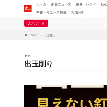
ミキシング
ホーム
新着ニュース
業界トレンド
初心
メーカー哲学
中古・リユース特集
相場分析
メイン制御ROM
人気ワード
パチンコ
パチンコ 新台
パチンコ 人
メダル検知
メンタル
メ
HOME
出玉削り
モード制御
ユニバーサルエン
ラウンド間
TAG
リーチ演出
出玉削り
リサイクル
リセット依存
リゼロループ
リユース市場
ロジスティクス
ワイヤレス制御