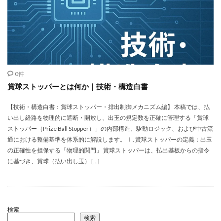
パチンコ構造
パチンコ歴史
パチンコ法令
パチンコ法規
パチンコ流通
パチンコ流通構造
パチンコ演出
パチンコ演出論
パチンコ物理
パチンコ理論
パチンコ産業
パチンコ産業史
パチンコ用語
パチンコ用語辞典
パチンコ相場
0件
賞球ストッパーとは何か｜技術・構造白書
パチンコ確率
パチンコ経済史
パチンコ規制
パチンコ解析
パチンコ貿易
パチンコ開発
【技術・構造白書：賞球ストッパー・排出制御メカニズム編】 本稿では、払
パチンコ革命
バックライト
バトルリーチ
い出し経路を物理的に遮断・開放し、出玉の規定数を正確に管理する「賞球
ストッパー（Prize Ball Stopper）」の内部構造、駆動ロジック、および中古流
ハナビ
パネル構造
ハプティクス
ハマり台
通における整備基準を体系的に解説します。 Ⅰ. 賞球ストッパーの定義：出玉
ハンドルスイッチ
ハンドル式
ハンドル操作
の正確性を担保する「物理的関門」 賞球ストッパーは、払出基板からの指令
ハンドル構造
ヒートシンク
ヒキ弱
ヒキ強
に基づき、賞球（払い出し玉） […]
ビジネス戦略
ビスティ
ビタ押し
ビッグシューター
ヒンジ機構
ピンタンブラー
ファンファーレ演出
フィードバック
検索
検索
フィードバック制御
フィーバー