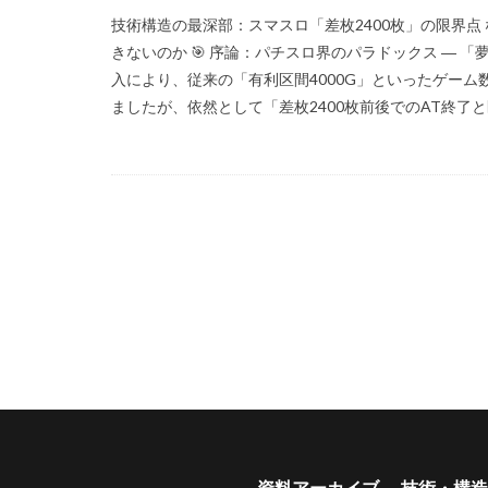
全商協・日遊協デ
技術構造の最深部：スマスロ「差枚2400枚」の限界
公安委員会報告書
きないのか 🎯 序論：パチスロ界のパラドックス ―
入により、従来の「有利区間4000G」といったゲー
内部制御
内
ましたが、依然として「差枚2400枚前後でのAT終了と区
再利用
再利
再認定検査費用
出口信頼性
出玉データ
出玉制御
出
出玉率
出玉
出玉設計
出
初心者
初心
制作工程
制
勝ち逃げ
勝
北斗の拳
北
反射制御
収
資料アーカイブ
技術・構造