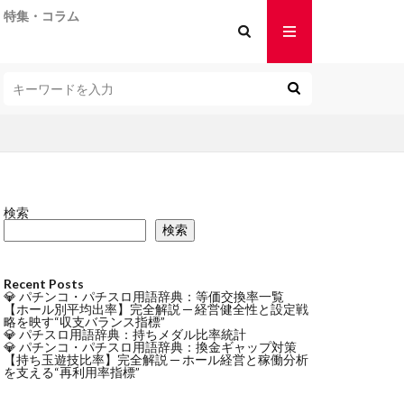
メーカー分析
特集・コラム
メイン制御
メダル投入
メルカリ
モーター駆動
ラウンド昇格
リース課税
検索
制御基板
検索
セット
ロ
Recent Posts
💎 パチンコ・パチスロ用語辞典：等価交換率一覧
【ホール別平均出率】完全解説 ─ 経営健全性と設定戦
リユース
略を映す“収支バランス指標”
💎 パチスロ用語辞典：持ちメダル比率統計
ログ管理
💎 パチンコ・パチスロ用語辞典：換金ギャップ対策
【持ち玉遊技比率】完全解説 ─ ホール経営と稼働分析
ワープ調整
を支える“再利用率指標”
二種混合