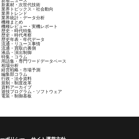
新着ニュース
新素材・次世代技術
連
公安委員会
業界トピックス・社会動向
業界トレンド
部不正
業界統計・データ分析
機種まとめ
再プレイ率
機種レビュー・実機レポート
歴史・時代特集
率
再認定
歴史・時代考察
歴史年表・年代データ
冷却監視
流通・リユース事情
流通・買取の裏側
システム
液晶・演出制御
特集・コラム
玉傾向
用語集・専門ワードデータベース
相場分析
経営戦略・市場予測
玉構成
出玉機構
編集部コラム
行政・法令資料
出玉表示
規制・制度改革
資料アーカイブ
分煙
刑法
遊技プログラム・ソフトウェア
電装・制御基板
益率分析
勝ち方講座
匂い対策
射センサー
可動役物
ーポリシー
サイト運営方針