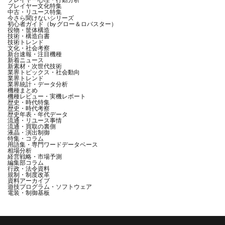
プレイヤー文化特集
中古・リユース特集
ホール設置確認
ホール調整
ホール運営
今さら聞けないシリーズ
初心者ガイド（by グロー＆ロバスター）
ホール選び
ポイント還元率
ボタンバイブ
役物・筐体構造
技術・構造白書
技術トレンド
ボタン基板
ボタン演出
ホッパー
文化・社会考察
新台速報・注目機種
ホッパーセンサー
ホッパーモーター
ホッパー回路
新着ニュース
新素材・次世代技術
業界トピックス・社会動向
ポリカーボネート
ホルコン
ホルコン制御
業界トレンド
業界統計・データ分析
マイコン制御
マイスロ
マスロ
マナー
機種まとめ
機種レビュー・実機レポート
歴史・時代特集
ミキシング
ミドル
ミドルスペック
歴史・時代考察
歴史年表・年代データ
ミドルタイプ
ミドル機
メーカー
流通・リユース事情
流通・買取の裏側
液晶・演出制御
メーカー分析
メーカー哲学
メーカー対応
特集・コラム
用語集・専門ワードデータベース
メーカー比較
メーカー申請
メインプログラム
相場分析
経営戦略・市場予測
編集部コラム
メイン制御
メイン制御ROM
メイン制御基板
行政・法令資料
規制・制度改革
メイン基板
メカ設計
メダルホッパー
資料アーカイブ
遊技プログラム・ソフトウェア
電装・制御基板
メダル投入
メダル検知
メダル識別
メダル貸し
メッキ処理
メモリチェック