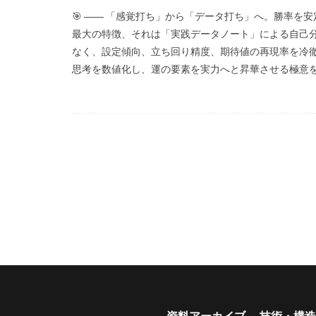
全商協・日遊協デ
🎯 ―― 「感覚打ち」から「データ打ち」へ。勝率を
公安委員会報告書
最大の特徴、それは「実践データノート」による自己
なく、設定傾向、立ち回り精度、期待値の再現率を冷徹
内部制御
内
思考を数値化し、運の要素を実力へと昇華させる極意を徹
再利用
再利
再認定検査費用
出口信頼性
出玉データ
出玉制御
出
出玉率
出玉
出玉設計
出
初心者
初心
制作工程
制
勝ち逃げ
勝
北斗の拳
北
反射制御
収
資料アーカイブ
技術・構造