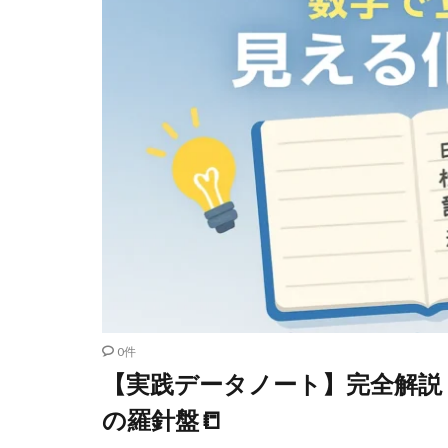
一種二種混合機
不正改造
不
中リール制御
中古市場動向
中古資産価値
主制御基板
仕組み解説
仮面ライダー
体感設計
体
保安基準改定
保証制度
保
偏心カム
停
0件
光学UI
光学
【実践データノート】完全解説
入出力制御
の羅針盤📒
入賞口制御