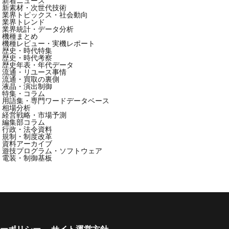
新着ニュース
新素材・次世代技術
連
公安委員会
業界トピックス・社会動向
業界トレンド
部不正
業界統計・データ分析
機種まとめ
再プレイ率
機種レビュー・実機レポート
歴史・時代特集
率
再認定
歴史・時代考察
歴史年表・年代データ
冷却監視
流通・リユース事情
流通・買取の裏側
システム
液晶・演出制御
特集・コラム
玉傾向
用語集・専門ワードデータベース
相場分析
経営戦略・市場予測
玉構成
出玉機構
編集部コラム
行政・法令資料
出玉表示
規制・制度改革
資料アーカイブ
分煙
刑法
遊技プログラム・ソフトウェア
電装・制御基板
益率分析
勝ち方講座
匂い対策
射センサー
可動役物
ーポリシー
サイト運営方針