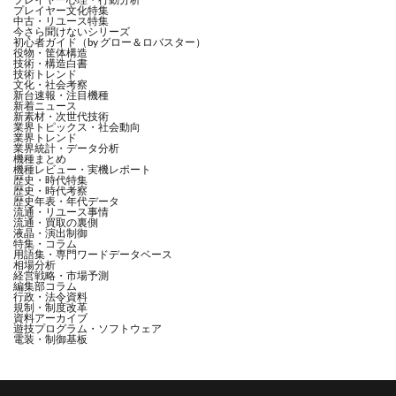
プレイヤー文化特集
中古・リユース特集
ホール設置確認
ホール調整
ホール運営
今さら聞けないシリーズ
初心者ガイド（by グロー＆ロバスター）
ホール選び
ポイント還元率
ボタンバイブ
役物・筐体構造
技術・構造白書
技術トレンド
ボタン基板
ボタン演出
ホッパー
文化・社会考察
新台速報・注目機種
ホッパーセンサー
ホッパーモーター
ホッパー回路
新着ニュース
新素材・次世代技術
業界トピックス・社会動向
ポリカーボネート
ホルコン
ホルコン制御
業界トレンド
業界統計・データ分析
マイコン制御
マイスロ
マスロ
マナー
機種まとめ
機種レビュー・実機レポート
歴史・時代特集
ミキシング
ミドル
ミドルスペック
歴史・時代考察
歴史年表・年代データ
ミドルタイプ
ミドル機
メーカー
流通・リユース事情
流通・買取の裏側
液晶・演出制御
メーカー分析
メーカー哲学
メーカー対応
特集・コラム
用語集・専門ワードデータベース
メーカー比較
メーカー申請
メインプログラム
相場分析
経営戦略・市場予測
編集部コラム
メイン制御
メイン制御ROM
メイン制御基板
行政・法令資料
規制・制度改革
メイン基板
メカ設計
メダルホッパー
資料アーカイブ
遊技プログラム・ソフトウェア
電装・制御基板
メダル投入
メダル検知
メダル識別
メダル貸し
メッキ処理
メモリチェック