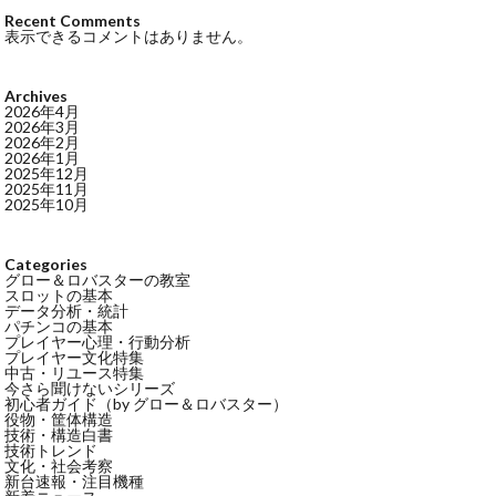
ク
不正対策
Recent Comments
表示できるコメントはありません。
不適合機
機
中古市場
Archives
2026年4月
中古相場分析
2026年3月
2026年2月
習
主体性
2026年1月
2025年12月
交換率
京楽
2025年11月
2025年10月
期
貸し
低貸玉
Categories
グロー＆ロバスターの教室
保安基準
スロットの基本
データ分析・統計
出
保証
パチンコの基本
プレイヤー心理・行動分析
個体差
プレイヤー文化特集
中古・リユース特集
先読み予告
今さら聞けないシリーズ
初心者ガイド（by グロー＆ロバスター）
出
入れ替え
役物・筐体構造
技術・構造白書
入賞口
技術トレンド
文化・社会考察
台系
新台速報・注目機種
全商協