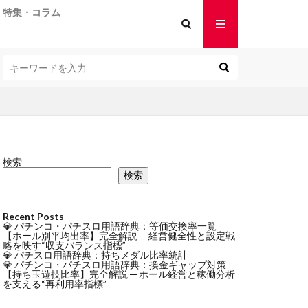
メーカー分析
特集・コラム
メイン制御
メダル投入
メルカリ
モーター駆動
ラウンド昇格
リース課税
検索
制御基板
検索
セット
ロ
Recent Posts
💎 パチンコ・パチスロ用語辞典：等価交換率一覧
【ホール別平均出率】完全解説 ─ 経営健全性と設定戦
リユース
略を映す“収支バランス指標”
💎 パチスロ用語辞典：持ちメダル比率統計
ログ管理
💎 パチンコ・パチスロ用語辞典：換金ギャップ対策
【持ち玉遊技比率】完全解説 ─ ホール経営と稼働分析
ワープ調整
を支える“再利用率指標”
二種混合