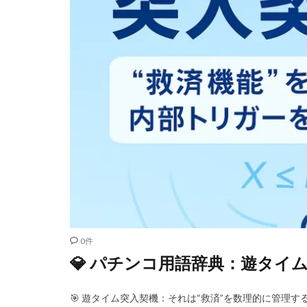
一種二種混合機
不正改造
不
中リール制御
中古市場動向
中古資産価値
主制御基板
仕組み解説
仮面ライダー
体感設計
体
保安基準改定
保証制度
保
偏心カム
停
0件
光学UI
光学
💎 パチンコ用語辞典：遊タイ
入出力制御
入賞口制御
🎯 遊タイム突入契機：それは“救済”を数理的に管理