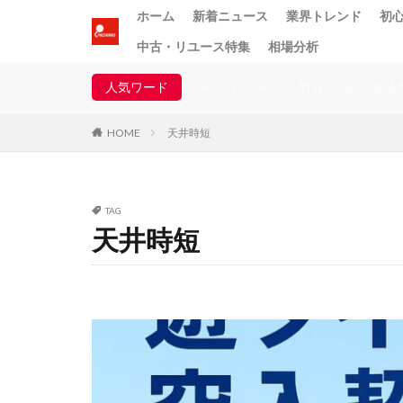
ミキシング
ホーム
新着ニュース
業界トレンド
初心
メーカー哲学
中古・リユース特集
相場分析
メイン制御ROM
人気ワード
パチンコ
パチンコ 新台
パチンコ 人
メダル検知
メンタル
メ
HOME
天井時短
モード制御
ユニバーサルエン
ラウンド間
TAG
リーチ演出
天井時短
リサイクル
リセット依存
リゼロループ
リユース市場
ロジスティクス
ワイヤレス制御