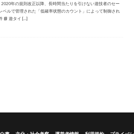
2020年の規則改正以降、長時間当たりを引けない遊技者のセー
ータ
全商協オークション
全回転演出
全図柄テンパイ
全日遊
レベルで管理された「低確率状態のカウント」によって制御され
公安委員会講習会
公開情報
共振解析
内部カウンタ
内
 遊タイ […]
部循環
内部抽選
内部状態
再プレイ
再プレイ回数制限
用禁止
再抽選演出
再整備
再検定
再演出型RUSH
再現
再販
再販価格予測
再販回転率
再資源化
冷却ファン
出率
出率再現性
出玉
出玉カウンター
出玉グラフ
出玉
出玉バランス
出玉バランス調整
出玉ランキング
出玉上限
出
玉削り
出玉効率
出玉性能
出玉性能試験
出玉期待値
出
率規制
出玉現象
出玉監視
出玉管理
出玉系統
出玉統計
玉試験
出玉調整
出現率
出目文化
分散
分散制御
者ガイド
初心者向け
初心者講座
判断エラー
利益率
利
御
制御テーブル
制御基板
割り込み処理
効果音
勝ち方
てる台
勝率
勝率アップ
勝率体感
勝率向上
勝率管理
電子
単独当選
単発
印刷技術
即ヤメ
即時報酬
反
支
収束
収益循環
取りこぼし
取り置き
古物商許可
白書
文化・社会考察
運営者情報
利用規約
プライバシ