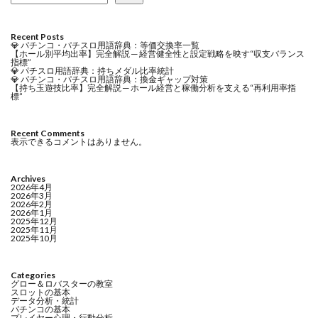
フィーバーシリーズ
フェイク先読み
Recent Posts
フェイルセーフ
フォトセンサー
ブランド体験
💎 パチンコ・パチスロ用語辞典：等価交換率一覧
【ホール別平均出率】完全解説 ─ 経営健全性と設定戦略を映す“収支バランス
ブランド戦略
プレイヤー心理
プレイヤー行動
指標”
💎 パチスロ用語辞典：持ちメダル比率統計
💎 パチンコ・パチスロ用語辞典：換金ギャップ対策
プレミア演出
フロー状態
プロスペクト理論
【持ち玉遊技比率】完全解説 ─ ホール経営と稼働分析を支える“再利用率指
標”
プロ技術
ベクトル制御
ヘソと電チュー
ヘソ入賞
ヘソ賞球
ヘソ釘
ベル入賞音
Recent Comments
表示できるコメントはありません。
ボーダー
ボーダーライン
ボーダー理論
ボーナス
ボーナス察知
ボーナス成立
Archives
2026年4月
ボーナス確定画面
ボーナス確率
ホール
2026年3月
2026年2月
ホールコンピュータ
ホールコンピュータ解析
2026年1月
2025年12月
2025年11月
ホールサービス
ホールデータ
ホールマナー
2025年10月
ホールルール
ホール作業
ホール入門
ホール別平均出率
ホール徘徊
ホール戦略
Categories
グロー＆ロバスターの教室
スロットの基本
ホール攻略
ホール文化
ホール管理
データ分析・統計
パチンコの基本
ホール管理者
ホール素子
ホール経営
プレイヤー心理・行動分析