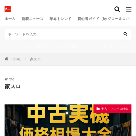
パチスロ用語
パチスロ統計
パチスロ資金管理
パチンコ
パチンコ 仕組み
パチンコ 換金
ホーム
新着ニュース
業界トレンド
初心者ガイド（by グロー＆ロバス
パチンコRUSH
パチンコUX
パチンコデザイン
パチンコデビュー
パチンコの仕組み
パチンコの進化
パチンコファン向け記事
パチンコ
パチンコ 新台
パチンコ 人気機種
パチンコ メーカー別
パチンコ 
パチンコマナー
パチンコ不正
パチンコ価格
パチンコ入門
パチンコ再生
パチンコ分析
HOME
家スロ
パチンコ初心者
パチンコ台の重さ
パチンコ史
パチンコ基礎
パチンコ基礎知識
パチンコ市場
TAG
パチンコ市場分析
パチンコ心理
パチンコ心理学
家スロ
パチンコ心理設計
パチンコ思考法
パチンコ技術
パチンコ技術史
パチンコ文化
パチンコ文化史
中古・リユース特集
パチンコ業界
パチンコ業界2025
パチンコ業界分析
パチンコ業界戦略
パチンコ業界統計
パチンコ業者
パチンコ構造
パチンコ歴史
パチンコ法令