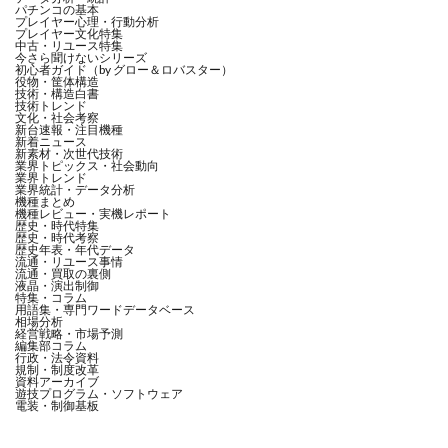
パチンコの基本
ホール選び
ポイント還元率
ボタンバイブ
プレイヤー心理・行動分析
プレイヤー文化特集
ボタン基板
ボタン演出
ホッパー
中古・リユース特集
今さら聞けないシリーズ
初心者ガイド（by グロー＆ロバスター）
ホッパーセンサー
ホッパーモーター
ホッパー回路
役物・筐体構造
技術・構造白書
ポリカーボネート
ホルコン
ホルコン制御
技術トレンド
文化・社会考察
新台速報・注目機種
マイコン制御
マイスロ
マスロ
マナー
新着ニュース
新素材・次世代技術
ミキシング
ミドル
ミドルスペック
業界トピックス・社会動向
業界トレンド
業界統計・データ分析
ミドルタイプ
ミドル機
メーカー
機種まとめ
機種レビュー・実機レポート
メーカー分析
メーカー哲学
メーカー対応
歴史・時代特集
歴史・時代考察
歴史年表・年代データ
メーカー比較
メーカー申請
メインプログラム
流通・リユース事情
流通・買取の裏側
メイン制御
メイン制御ROM
メイン制御基板
液晶・演出制御
特集・コラム
用語集・専門ワードデータベース
メイン基板
メカ設計
メダルホッパー
相場分析
経営戦略・市場予測
メダル投入
メダル検知
メダル識別
編集部コラム
行政・法令資料
規制・制度改革
メダル貸し
メッキ処理
メモリチェック
資料アーカイブ
遊技プログラム・ソフトウェア
メリット
メルカリ
メンタル
電装・制御基板
メンタルマネジメント
メンテナンス