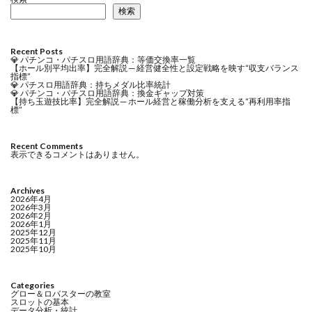
フェイルセーフ
フォトセンサー
ブランド体験
検索
ブランド戦略
プレイヤー心理
プレイヤー行動
プレミア演出
フロー状態
プロスペクト理論
Recent Posts
💎 パチンコ・パチスロ用語辞典：等価交換率一覧
【ホール別平均出率】完全解説 ─ 経営健全性と設定戦略を映す“収支バランス
プロ技術
ベクトル制御
ヘソと電チュー
指標”
💎 パチスロ用語辞典：持ちメダル比率統計
ヘソ入賞
ヘソ賞球
ヘソ釘
ベル入賞音
💎 パチンコ・パチスロ用語辞典：換金ギャップ対策
【持ち玉遊技比率】完全解説 ─ ホール経営と稼働分析を支える“再利用率指
標”
ボーダー
ボーダーライン
ボーダー理論
ボーナス
ボーナス察知
ボーナス成立
Recent Comments
表示できるコメントはありません。
ボーナス確定画面
ボーナス確率
ホール
ホールコンピュータ
ホールコンピュータ解析
Archives
ホールサービス
ホールデータ
ホールマナー
2026年4月
2026年3月
2026年2月
ホールルール
ホール作業
ホール入門
2026年1月
2025年12月
ホール別平均出率
ホール徘徊
ホール戦略
2025年11月
2025年10月
ホール攻略
ホール文化
ホール管理
ホール管理者
ホール素子
ホール経営
Categories
グロー＆ロバスターの教室
ホール設置確認
ホール調整
ホール運営
スロットの基本
データ分析・統計