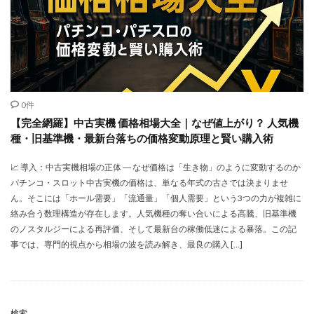
パチンコ法規
パチンコ流通
パチンコ流通構造
パチンコ演出
パチンコ演出論
パチンコ物理
パチンコ理論
パチンコ産業
パチンコ産業史
パチンコ用語
パチンコ用語辞典
パチンコ相場
パチンコ確率
パチンコ経済史
パチンコ規制
0件
パチンコ解析
パチンコ貿易
パチンコ開発
【完全網羅】中古実機 価格相場大全｜なぜ値上がり？ 人気機
パチンコ革命
バックライト
バトルリーチ
種・旧基準機・最新台落ちの価格変動原理と賢い購入術
ハナビ
パネル構造
ハプティクス
ハマり台
📈 導入：中古実機相場の正体 ― なぜ価格は「生き物」のように変動するのか
ハンドルスイッチ
ハンドル式
ハンドル操作
パチンコ・スロット中古実機の価格は、単なる年式の古さでは決まりませ
ハンドル構造
ヒートシンク
ヒキ弱
ヒキ強
ん。そこには「ホール需要」「流通量」「個人需要」という3つの力が複雑に
絡み合う数理構造が存在します。人気機種の奪い合いによる高騰、旧基準機
ビジネス戦略
ビスティ
ビタ押し
のノスタルジーによる再評価、そして最新台の稼働低迷による暴落。この記
ビッグシューター
ヒンジ機構
ピンタンブラー
事では、専門的視点から相場の波を読み解き、最良の購入 […]
ファンファーレ演出
フィードバック
フィードバック制御
フィーバー
フィーバーシリーズ
フェイク先読み
検索