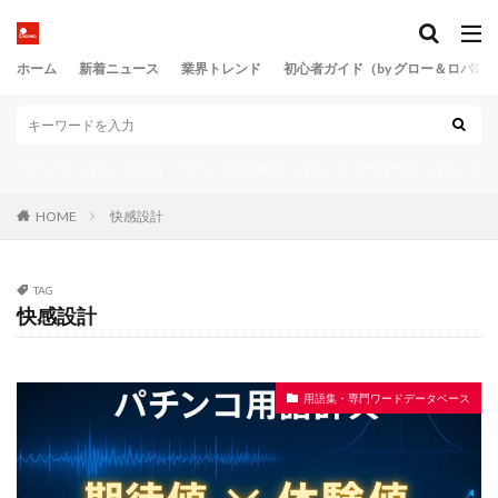
ヘソ入賞
ヘソ賞球
ヘソ釘
ベル入賞音
ボーダー
ボーダーライン
ボーダー理論
ホーム
新着ニュース
業界トレンド
初心者ガイド（by グロー＆ロバス
ボーナス
ボーナス察知
ボーナス成立
ボーナス確定画面
ボーナス確率
ホール
ホールコンピュータ
ホールコンピュータ解析
パチンコ
パチンコ 新台
パチンコ 人気機種
パチンコ メーカー別
パチンコ 
ホールサービス
ホールデータ
ホールマナー
HOME
快感設計
ホールルール
ホール作業
ホール入門
ホール別平均出率
ホール徘徊
ホール戦略
TAG
ホール攻略
ホール文化
ホール管理
快感設計
ホール管理者
ホール素子
ホール経営
ホール設置確認
ホール調整
ホール運営
ホール選び
ポイント還元率
ボタンバイブ
用語集・専門ワードデータベース
ボタン基板
ボタン演出
ホッパー
ホッパーセンサー
ホッパーモーター
ホッパー回路
ポリカーボネート
ホルコン
ホルコン制御