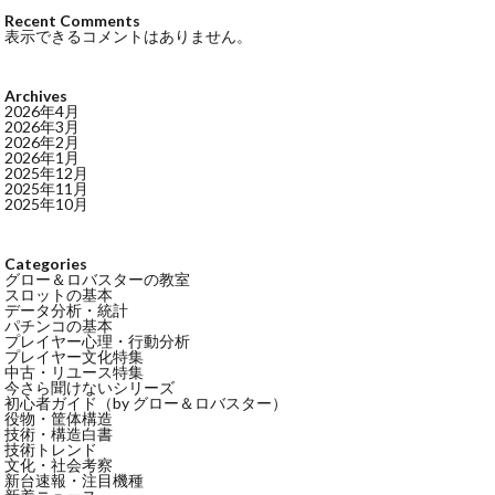
ク
不正対策
Recent Comments
表示できるコメントはありません。
不適合機
機
中古市場
Archives
2026年4月
中古相場分析
2026年3月
2026年2月
習
主体性
2026年1月
2025年12月
交換率
京楽
2025年11月
2025年10月
期
貸し
低貸玉
Categories
グロー＆ロバスターの教室
保安基準
スロットの基本
データ分析・統計
出
保証
パチンコの基本
プレイヤー心理・行動分析
個体差
プレイヤー文化特集
中古・リユース特集
先読み予告
今さら聞けないシリーズ
初心者ガイド（by グロー＆ロバスター）
出
入れ替え
役物・筐体構造
技術・構造白書
入賞口
技術トレンド
文化・社会考察
台系
新台速報・注目機種
全商協