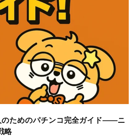
万枚
万枚突破
三店方式
三洋
上振れ
上級テクニッ
正流通防止
不正競争防止法
不正転売防止
不正防止
不確実性
中古
中古スロット
中古パチンコ
中古パチンコ相場
中古実
中古機市場
中古機流通
中古機相場
中古流通
中古相場
中古遊技機
中古遊技機市場
中古遊技機流通健全化要綱
主任者講
乱数テーブル
乱数処理
予兆演出
予算
二極化
互換性
代行出荷
令和テンポ
令和パチンコ
令和パチンコ史
令和黄金
会員カード
会計基準
位相制御
位相補正
位置検出
低
験値
余り玉問題
価値資産
価格変動
価格形成
価格相場
保安通信協会
保留の基礎
保留メモリ
保留変化
保留変化演
護回路
保通協
保通協基準
信号処理
信頼性
信頼性評価
止制御
停電対策
傾斜角
傾斜設計
先バレ
先読みゾーン
センサー
光学検出
光学検知
光学設計
光拡散構造
光演
手な人のためのパチンコ完全ガイド――ニ
入力デバイス
入力制御
入店ガイド
入替承認申請
入賞制御
戦略
入賞導流
入賞時光表現
入賞検知
入賞装置
入賞誘導
全