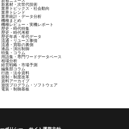
新着ニュース
新素材・次世代技術
連
公安委員会
業界トピックス・社会動向
業界トレンド
部不正
業界統計・データ分析
機種まとめ
再プレイ率
機種レビュー・実機レポート
歴史・時代特集
率
再認定
歴史・時代考察
歴史年表・年代データ
冷却監視
流通・リユース事情
流通・買取の裏側
システム
液晶・演出制御
特集・コラム
玉傾向
用語集・専門ワードデータベース
相場分析
経営戦略・市場予測
玉構成
出玉機構
編集部コラム
行政・法令資料
出玉表示
規制・制度改革
資料アーカイブ
分煙
刑法
遊技プログラム・ソフトウェア
電装・制御基板
益率分析
勝ち方講座
匂い対策
射センサー
可動役物
ーポリシー
サイト運営方針