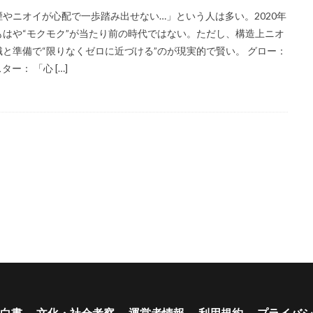
ータ
全商協オークション
全回転演出
全図柄テンパイ
全日遊
やニオイが心配で一歩踏み出せない…」という人は多い。2020年
公安委員会講習会
公開情報
共振解析
内部カウンタ
内
はや“モクモク”が当たり前の時代ではない。ただし、構造上ニオ
と準備で“限りなくゼロに近づける”のが現実的で賢い。 グロー：
部循環
内部抽選
内部状態
再プレイ
再プレイ回数制限
： 「心 […]
用禁止
再抽選演出
再整備
再検定
再演出型RUSH
再現
再販
再販価格予測
再販回転率
再資源化
冷却ファン
出率
出率再現性
出玉
出玉カウンター
出玉グラフ
出玉
出玉バランス
出玉バランス調整
出玉ランキング
出玉上限
出
玉削り
出玉効率
出玉性能
出玉性能試験
出玉期待値
出
率規制
出玉現象
出玉監視
出玉管理
出玉系統
出玉統計
玉試験
出玉調整
出現率
出目文化
分散
分散制御
者ガイド
初心者向け
初心者講座
判断エラー
利益率
利
御
制御テーブル
制御基板
割り込み処理
効果音
勝ち方
てる台
勝率
勝率アップ
勝率体感
勝率向上
勝率管理
電子
単独当選
単発
印刷技術
即ヤメ
即時報酬
反
支
収束
収益循環
取りこぼし
取り置き
古物商許可
白書
文化・社会考察
運営者情報
利用規約
プライバシ