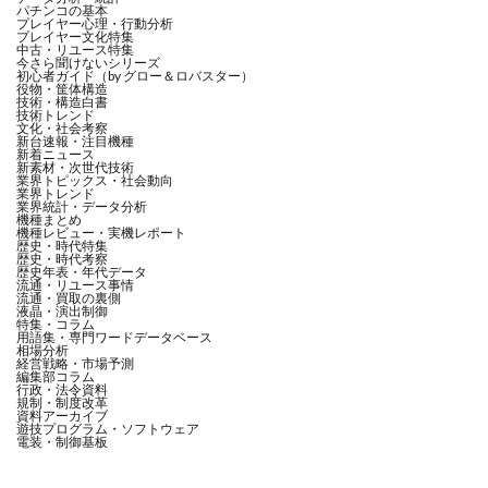
パチンコの基本
ホール選び
ポイント還元率
ボタンバイブ
プレイヤー心理・行動分析
プレイヤー文化特集
ボタン基板
ボタン演出
ホッパー
中古・リユース特集
今さら聞けないシリーズ
初心者ガイド（by グロー＆ロバスター）
ホッパーセンサー
ホッパーモーター
ホッパー回路
役物・筐体構造
技術・構造白書
ポリカーボネート
ホルコン
ホルコン制御
技術トレンド
文化・社会考察
新台速報・注目機種
マイコン制御
マイスロ
マスロ
マナー
新着ニュース
新素材・次世代技術
ミキシング
ミドル
ミドルスペック
業界トピックス・社会動向
業界トレンド
業界統計・データ分析
ミドルタイプ
ミドル機
メーカー
機種まとめ
機種レビュー・実機レポート
メーカー分析
メーカー哲学
メーカー対応
歴史・時代特集
歴史・時代考察
歴史年表・年代データ
メーカー比較
メーカー申請
メインプログラム
流通・リユース事情
流通・買取の裏側
メイン制御
メイン制御ROM
メイン制御基板
液晶・演出制御
特集・コラム
用語集・専門ワードデータベース
メイン基板
メカ設計
メダルホッパー
相場分析
経営戦略・市場予測
メダル投入
メダル検知
メダル識別
編集部コラム
行政・法令資料
規制・制度改革
メダル貸し
メッキ処理
メモリチェック
資料アーカイブ
遊技プログラム・ソフトウェア
メリット
メルカリ
メンタル
電装・制御基板
メンタルマネジメント
メンテナンス