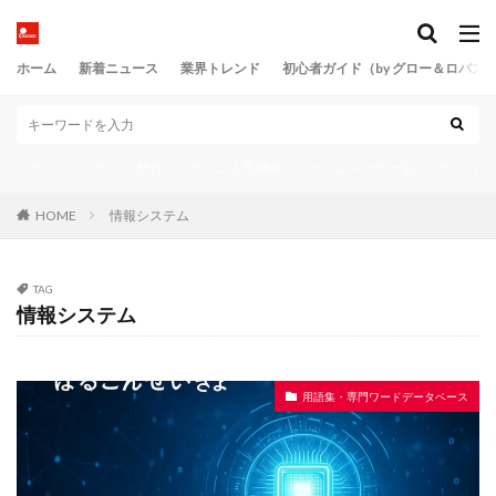
パチスロ用語
パチスロ統計
パチスロ資金管理
パチンコ
パチンコ 仕組み
パチンコ 換金
ホーム
新着ニュース
業界トレンド
初心者ガイド（by グロー＆ロバス
パチンコRUSH
パチンコUX
パチンコデザイン
パチンコデビュー
パチンコの仕組み
パチンコの進化
パチンコファン向け記事
パチンコ
パチンコ 新台
パチンコ 人気機種
パチンコ メーカー別
パチンコ 
パチンコマナー
パチンコ不正
パチンコ価格
パチンコ入門
パチンコ再生
パチンコ分析
HOME
情報システム
パチンコ初心者
パチンコ台の重さ
パチンコ史
パチンコ基礎
パチンコ基礎知識
パチンコ市場
TAG
パチンコ市場分析
パチンコ心理
パチンコ心理学
情報システム
パチンコ心理設計
パチンコ思考法
パチンコ技術
パチンコ技術史
パチンコ文化
パチンコ文化史
用語集・専門ワードデータベース
パチンコ業界
パチンコ業界2025
パチンコ業界分析
パチンコ業界戦略
パチンコ業界統計
パチンコ業者
パチンコ構造
パチンコ歴史
パチンコ法令