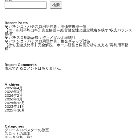
フェイルセーフ
フォトセンサー
ブランド体験
検索
ブランド戦略
プレイヤー心理
プレイヤー行動
プレミア演出
フロー状態
プロスペクト理論
Recent Posts
💎 パチンコ・パチスロ用語辞典：等価交換率一覧
【ホール別平均出率】完全解説 ─ 経営健全性と設定戦略を映す“収支バランス
プロ技術
ベクトル制御
ヘソと電チュー
指標”
💎 パチスロ用語辞典：持ちメダル比率統計
ヘソ入賞
ヘソ賞球
ヘソ釘
ベル入賞音
💎 パチンコ・パチスロ用語辞典：換金ギャップ対策
【持ち玉遊技比率】完全解説 ─ ホール経営と稼働分析を支える“再利用率指
標”
ボーダー
ボーダーライン
ボーダー理論
ボーナス
ボーナス察知
ボーナス成立
Recent Comments
表示できるコメントはありません。
ボーナス確定画面
ボーナス確率
ホール
ホールコンピュータ
ホールコンピュータ解析
Archives
ホールサービス
ホールデータ
ホールマナー
2026年4月
2026年3月
2026年2月
ホールルール
ホール作業
ホール入門
2026年1月
2025年12月
ホール別平均出率
ホール徘徊
ホール戦略
2025年11月
2025年10月
ホール攻略
ホール文化
ホール管理
ホール管理者
ホール素子
ホール経営
Categories
グロー＆ロバスターの教室
ホール設置確認
ホール調整
ホール運営
スロットの基本
データ分析・統計