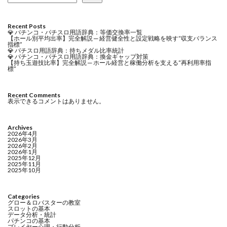
フィーバーシリーズ
フェイク先読み
Recent Posts
フェイルセーフ
フォトセンサー
ブランド体験
💎 パチンコ・パチスロ用語辞典：等価交換率一覧
【ホール別平均出率】完全解説 ─ 経営健全性と設定戦略を映す“収支バランス
ブランド戦略
プレイヤー心理
プレイヤー行動
指標”
💎 パチスロ用語辞典：持ちメダル比率統計
💎 パチンコ・パチスロ用語辞典：換金ギャップ対策
プレミア演出
フロー状態
プロスペクト理論
【持ち玉遊技比率】完全解説 ─ ホール経営と稼働分析を支える“再利用率指
標”
プロ技術
ベクトル制御
ヘソと電チュー
ヘソ入賞
ヘソ賞球
ヘソ釘
ベル入賞音
Recent Comments
表示できるコメントはありません。
ボーダー
ボーダーライン
ボーダー理論
ボーナス
ボーナス察知
ボーナス成立
Archives
2026年4月
ボーナス確定画面
ボーナス確率
ホール
2026年3月
2026年2月
ホールコンピュータ
ホールコンピュータ解析
2026年1月
2025年12月
2025年11月
ホールサービス
ホールデータ
ホールマナー
2025年10月
ホールルール
ホール作業
ホール入門
ホール別平均出率
ホール徘徊
ホール戦略
Categories
グロー＆ロバスターの教室
スロットの基本
ホール攻略
ホール文化
ホール管理
データ分析・統計
パチンコの基本
ホール管理者
ホール素子
ホール経営
プレイヤー心理・行動分析