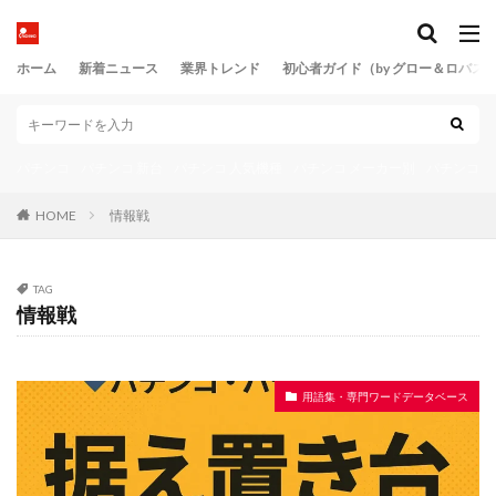
パチスロ構造白書
パチスロ歴史
パチスロ理論
パチスロ用語
パチスロ統計
パチスロ資金管理
ホーム
新着ニュース
業界トレンド
初心者ガイド（by グロー＆ロバス
パチンコ
パチンコ 仕組み
パチンコ 換金
パチンコRUSH
パチンコUX
パチンコデザイン
パチンコデビュー
パチンコの仕組み
パチンコ
パチンコ 新台
パチンコ 人気機種
パチンコ メーカー別
パチンコ 
パチンコの進化
パチンコファン向け記事
HOME
情報戦
パチンコマナー
パチンコ不正
パチンコ価格
パチンコ入門
パチンコ再生
パチンコ分析
TAG
パチンコ初心者
パチンコ台の重さ
パチンコ史
情報戦
パチンコ基礎
パチンコ基礎知識
パチンコ市場
パチンコ市場分析
パチンコ心理
パチンコ心理学
パチンコ心理設計
パチンコ思考法
パチンコ技術
用語集・専門ワードデータベース
パチンコ技術史
パチンコ文化
パチンコ文化史
パチンコ業界
パチンコ業界2025
パチンコ業界分析
パチンコ業界戦略
パチンコ業界統計
パチンコ業者